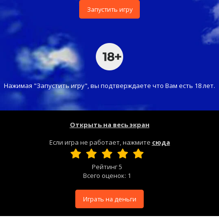
Запустить игру
Нажимая "Запустить игру", вы подтверждаете что Вам есть 18 лет.
Открыть на весь экран
Если игра не работает, нажмите
сюда
Рейтинг
5
Всего оценок:
1
Играть на деньги