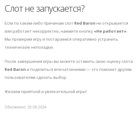
Слот не запускается?
Если по каким-либо причинам слот
Red Baron
не открывается
или работает некорректно, нажмите кнопку
«Не работает»
.
Мы проверим игру и постараемся оперативно устранить
технические неполадки.
После завершения игры вы можете оставить свою оценку слота
Red Baron
и поделиться впечатлениями — это поможет другим
пользователям сделать выбор.
Желаем приятной и увлекательной игры!
Обновлено:
25.09.2024