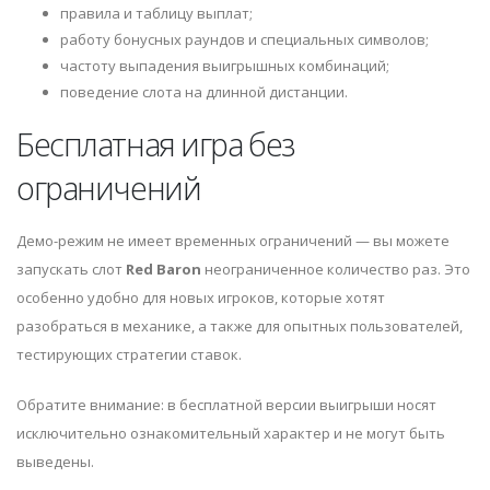
правила и таблицу выплат;
работу бонусных раундов и специальных символов;
частоту выпадения выигрышных комбинаций;
поведение слота на длинной дистанции.
Бесплатная игра без
ограничений
Демо-режим не имеет временных ограничений — вы можете
запускать слот
Red Baron
неограниченное количество раз. Это
особенно удобно для новых игроков, которые хотят
разобраться в механике, а также для опытных пользователей,
тестирующих стратегии ставок.
Обратите внимание: в бесплатной версии выигрыши носят
исключительно ознакомительный характер и не могут быть
выведены.