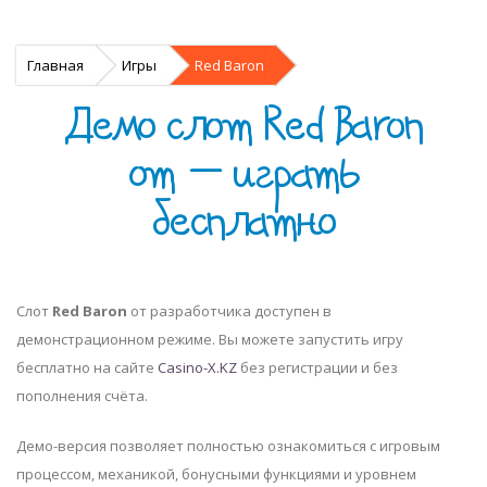
Главная
Игры
Red Baron
Демо слот Red Baron
от — играть
бесплатно
Слот
Red Baron
от разработчика
доступен в
демонстрационном режиме. Вы можете запустить игру
бесплатно на сайте
Casino-X.KZ
без регистрации и без
пополнения счёта.
Демо-версия позволяет полностью ознакомиться с игровым
процессом, механикой, бонусными функциями и уровнем