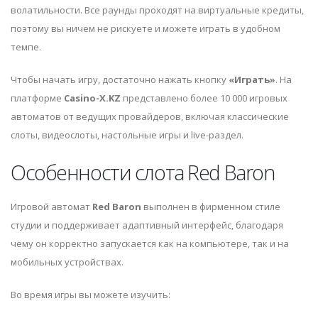
волатильности. Все раунды проходят на виртуальные кредиты,
поэтому вы ничем не рискуете и можете играть в удобном
темпе.
Чтобы начать игру, достаточно нажать кнопку
«Играть»
. На
платформе
Casino-X.KZ
представлено более 10 000 игровых
автоматов от ведущих провайдеров, включая классические
слоты, видеослоты, настольные игры и live-раздел.
Особенности слота Red Baron
Игровой автомат
Red Baron
выполнен в фирменном стиле
студии
и поддерживает адаптивный интерфейс, благодаря
чему он корректно запускается как на компьютере, так и на
мобильных устройствах.
Во время игры вы можете изучить: