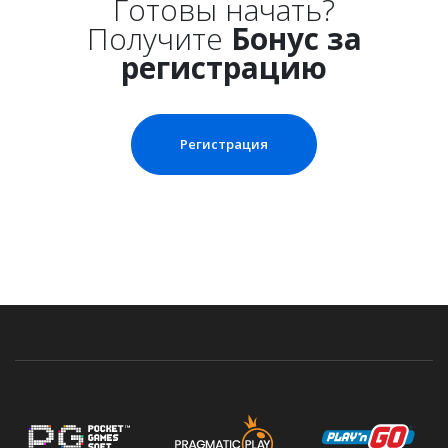
Готовы начать?
Получите
Бонус за
регистрацию
Регистрация