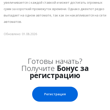
увеличивается с каждой ставкой и может достигать огромных
сумм за короткий промежуток времени. Однако джекпот редко
выпадает на одном автомате, так как он накапливается на сети
автоматов.
Обновлено:
01.08.2026
Готовы начать?
Получите
Бонус за
регистрацию
Регистрация