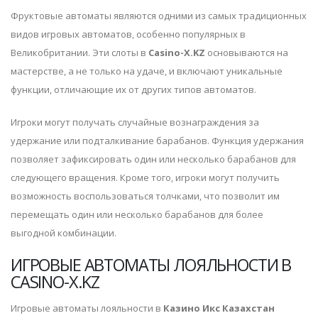
Фруктовые автоматы являются одними из самых традиционных
видов игровых автоматов, особенно популярных в
Великобритании. Эти слоты в
Casino-X.KZ
основываются на
мастерстве, а не только на удаче, и включают уникальные
функции, отличающие их от других типов автоматов.
Игроки могут получать случайные вознаграждения за
удержание или подталкивание барабанов. Функция удержания
позволяет зафиксировать один или несколько барабанов для
следующего вращения. Кроме того, игроки могут получить
возможность воспользоваться толчками, что позволит им
перемещать один или несколько барабанов для более
выгодной комбинации.
ИГРОВЫЕ АВТОМАТЫ ЛОЯЛЬНОСТИ В
CASINO-X.KZ
Игровые автоматы лояльности в
Казино Икс Казахстан