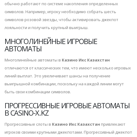
обычно работают по системе накопления определенных
символов. Например, игроку необходимо собрать шесть
символов розовой звезды, чтобы активировать джекпот
лояльности и получить крупный выигрыш.
МНОГОЛИНЕЙНЫЕ ИГРОВЫЕ
АВТОМАТЫ
Многолинейные автоматы в
Казино Икс Казахстан
отличаются от классических тем, что имеют несколько игровых
линий выплат. Это увеличивает шансы на получение
выигрышной комбинации, поскольку на каждой линии могут
быть свои комбинации символов.
ПРОГРЕССИВНЫЕ ИГРОВЫЕ АВТОМАТЫ
В CASINO-X.KZ
Прогрессивные слоты в
Казино Икс Казахстан
привлекают
игроков своими крупными джекпотами. Прогрессивный джекпот