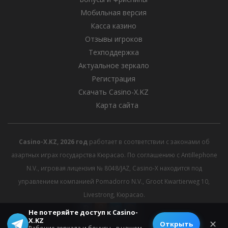
Мобильная версия
Касса казино
Отзывы игроков
Техподдержка
Актуальное зеркало
Регистрация
Скачать Casino-X.KZ
Карта сайта
Casino-X.KZ, 2026 год
работает в соответствии с законами об
азартных играх государства Кюрасао. По соглашению с Antillephone
N.V., игровая лицензия № 8048/JAZ, Casino-X находится под
управлением компанией Pomadorro N.V., Groot Kwartierweg 10,
Livestrong, Кюрасао.
Не потеряйте доступ к Casino-
X.KZ
© 2026 All rights reserved.
✕
Открыть