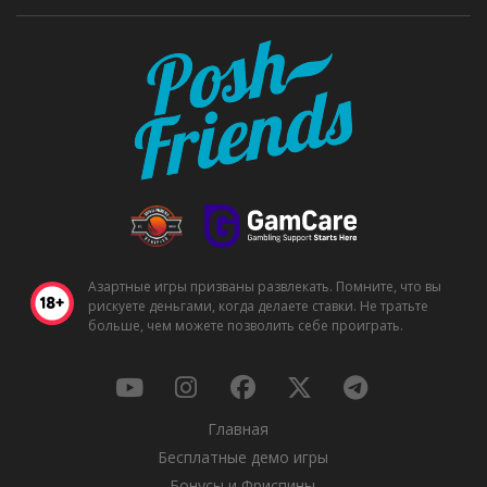
Азартные игры призваны развлекать. Помните, что вы
рискуете деньгами, когда делаете ставки. Не тратьте
больше, чем можете позволить себе проиграть.
Главная
Бесплатные демо игры
Бонусы и Фриспины