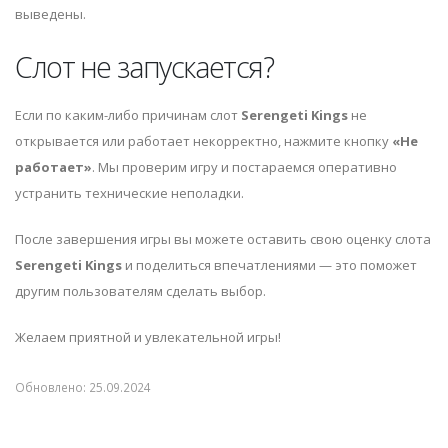
выведены.
Слот не запускается?
Если по каким-либо причинам слот
Serengeti Kings
не
открывается или работает некорректно, нажмите кнопку
«Не
работает»
. Мы проверим игру и постараемся оперативно
устранить технические неполадки.
После завершения игры вы можете оставить свою оценку слота
Serengeti Kings
и поделиться впечатлениями — это поможет
другим пользователям сделать выбор.
Желаем приятной и увлекательной игры!
Обновлено:
25.09.2024