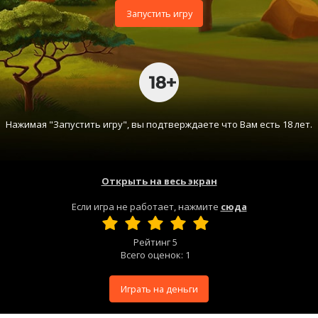
Запустить игру
Нажимая "Запустить игру", вы подтверждаете что Вам есть 18 лет.
Открыть на весь экран
Если игра не работает, нажмите
сюда
Рейтинг
5
Всего оценок:
1
Играть на деньги