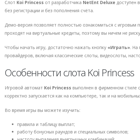
Слот
Koi Princess
от разработчика
NetEnt Deluxe
доступен в
без регистрации и без пополнения счёта.
Демо-версия позволяет полностью ознакомиться с игровым п
проходят на виртуальные кредиты, поэтому вы ничем не риск
Чтобы начать игру, достаточно нажать кнопку
«Играть»
. На
провайдеров, включая классические слоты, видеослоты, настол
Особенности слота Koi Princess
Игровой автомат
Koi Princess
выполнен в фирменном стиле 
корректно запускается как на компьютере, так и на мобильны
Во время игры вы можете изучить:
правила и таблицу выплат;
работу бонусных раундов и специальных символов;
частоту выпадения выигрышных комбинаций;