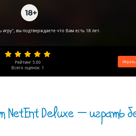
 игру", вы подтверждаете что Вам есть 18 лет.
Играть
Рейтинг
5.00
Всего оценок:
1
от NetEnt Deluxe — играть 