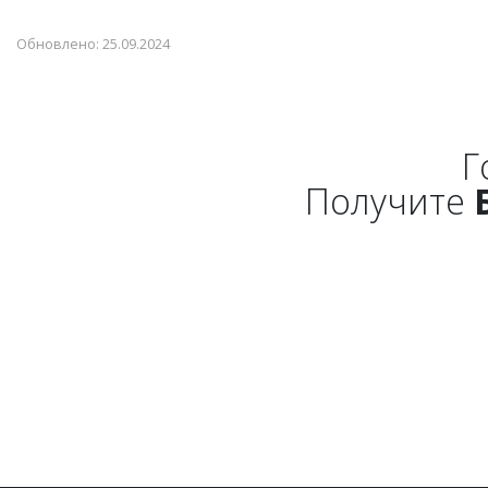
Обновлено:
25.09.2024
Г
Получите