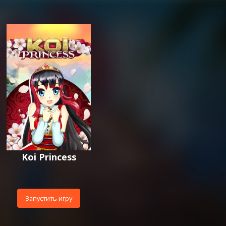
Koi Princess
Запустить игру