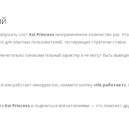
ий
апускать слот
Koi Princess
неограниченное количество раз. Эт
кже для опытных пользователей, тестирующих стратегии ставок.
ключительно ознакомительный характер и не могут быть выведе
я или работает некорректно, нажмите кнопку
«Не работает»
.
ота
Koi Princess
и поделиться впечатлениями — это поможет др