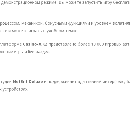
 демонстрационном режиме. Вы можете запустить игру бесплат
роцессом, механикой, бонусными функциями и уровнем волатиль
уете и можете играть в удобном темпе.
 платформе
Casino-X.KZ
представлено более 10 000 игровых ав
ьные игры и live-раздел.
студии
NetEnt Deluxe
и поддерживает адаптивный интерфейс, б
х устройствах.