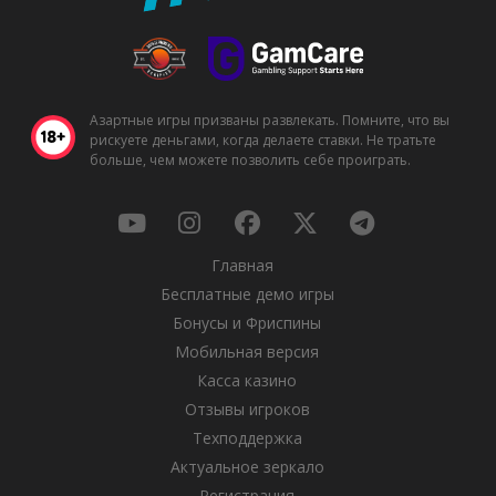
Азартные игры призваны развлекать. Помните, что вы
рискуете деньгами, когда делаете ставки. Не тратьте
больше, чем можете позволить себе проиграть.
Главная
Бесплатные демо игры
Бонусы и Фриспины
Мобильная версия
Касса казино
Отзывы игроков
Техподдержка
Актуальное зеркало
Регистрация