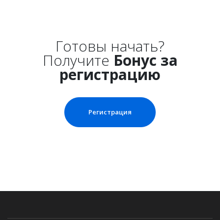
Готовы начать?
Получите
Бонус за
регистрацию
Регистрация