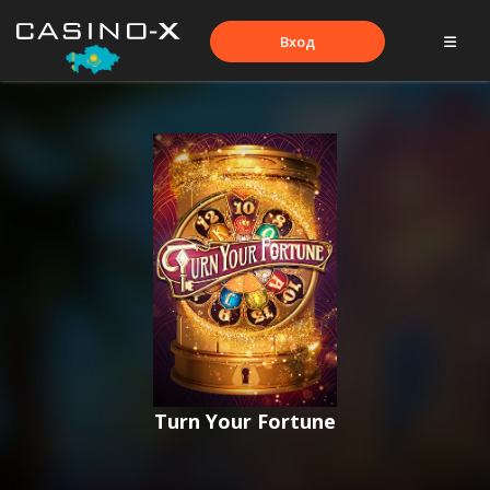
Вход
Turn Your Fortune