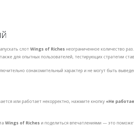
ий
апускать слот
Wings of Riches
неограниченное количество раз.
 также для опытных пользователей, тестирующих стратегии став
ключительно ознакомительный характер и не могут быть выведе
ается или работает некорректно, нажмите кнопку
«Не работа
ота
Wings of Riches
и поделиться впечатлениями — это поможе