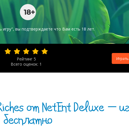
 игру", вы подтверждаете что Вам есть 18 лет.
Играть
Рейтинг
5
Всего оценок:
1
Riches от NetEnt Deluxe — и
бесплатно