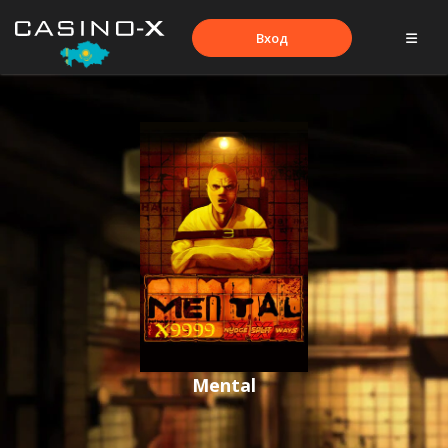
Вход
Mental