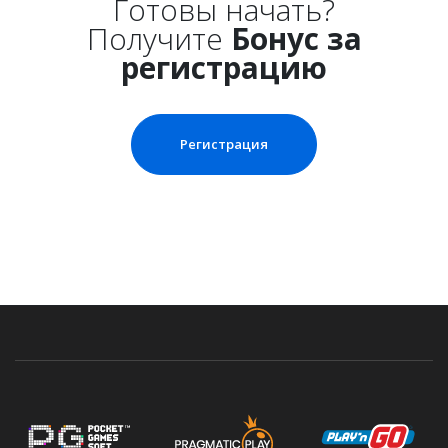
Готовы начать?
Получите
Бонус за
регистрацию
Регистрация