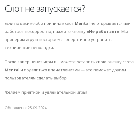
Слот не запускается?
Если по каким-либо причинам слот
Mental
не открывается или
работает некорректно, нажмите кнопку
«Не работает»
. Мы
проверим игру и постараемся оперативно устранить
технические неполадки.
После завершения игры вы можете оставить свою оценку слота
Mental
и поделиться впечатлениями — это поможет другим
пользователям сделать выбор.
Желаем приятной и увлекательной игры!
Обновлено:
25.09.2024