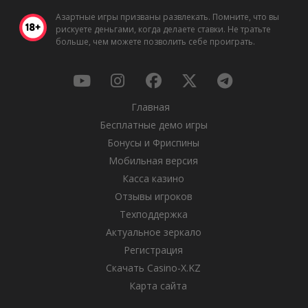
Азартные игры призваны развлекать. Помните, что вы
рискуете деньгами, когда делаете ставки. Не тратьте
больше, чем можете позволить себе проиграть.
Главная
Бесплатные демо игры
Бонусы и Фриспины
Мобильная версия
Касса казино
Отзывы игроков
Техподдержка
Актуальное зеркало
Регистрация
Скачать Casino-X.KZ
Карта сайта