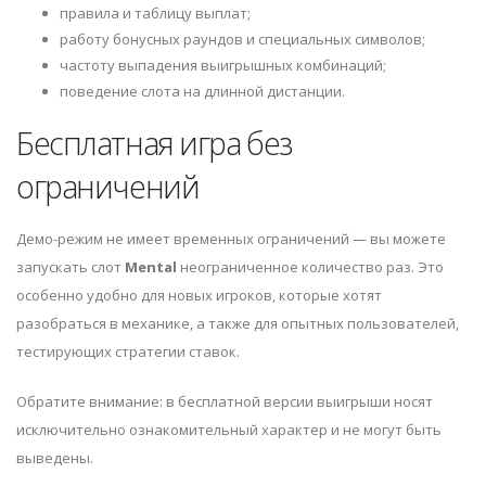
правила и таблицу выплат;
работу бонусных раундов и специальных символов;
частоту выпадения выигрышных комбинаций;
поведение слота на длинной дистанции.
Бесплатная игра без
ограничений
Демо-режим не имеет временных ограничений — вы можете
запускать слот
Mental
неограниченное количество раз. Это
особенно удобно для новых игроков, которые хотят
разобраться в механике, а также для опытных пользователей,
тестирующих стратегии ставок.
Обратите внимание: в бесплатной версии выигрыши носят
исключительно ознакомительный характер и не могут быть
выведены.