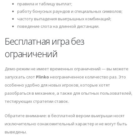
правила и таблицу выплат;
работу бонусных раундов и специальных символов;
частоту выпадения выигрышных комбинаций;
поведение слота на длинной дистанции.
Бесплатная игра без
ограничений
Демо-режим не имеет временных ограничений — вы можете
запускать слот
Plinko
неограниченное количество раз. Это
особенно удобно для новых игроков, которые хотят
разобраться в механике, а также для опытных пользователей,
тестирующих стратегии ставок.
Обратите внимание: в бесплатной версии выигрыши носят
исключительно ознакомительный характер и не могут быть
выведены.