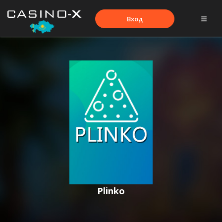
Вход
Plinko