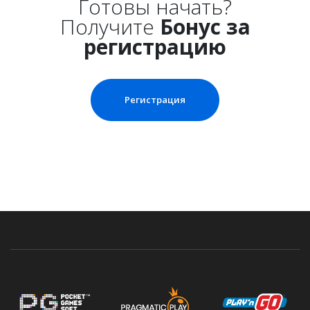
Готовы начать?
Получите
Бонус за
регистрацию
Регистрация