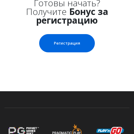
Готовы начать?
Получите
Бонус за
регистрацию
Регистрация