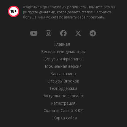
Азартные игры призваны развлекать. Помните, что вы
рискуете деньгами, когда делаете ставки. Не тратьте
больше, чем можете позволить себе проиграть.
Главная
Бесплатные демо игры
Бонусы и Фриспины
Мобильная версия
Касса казино
Отзывы игроков
Техподдержка
Актуальное зеркало
Регистрация
Скачать Casino-X.KZ
Карта сайта