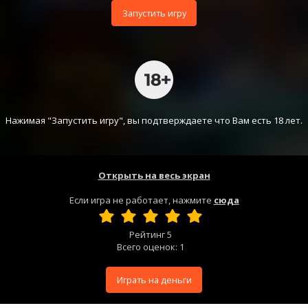
Запустить игру
Нажимая "Запустить игру", вы подтверждаете что Вам есть 18 лет.
Открыть на весь экран
Если игра не работает, нажмите
сюда
Рейтинг
5
Всего оценок:
1
Играть на деньги