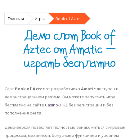
Главная
Игры
Book of Aztec
Демо слот Book of
Aztec от Amatic —
играть бесплатно
Слот
Book of Aztec
от разработчика
Amatic
доступен в
демонстрационном режиме. Вы можете запустить игру
бесплатно на сайте
Casino-X.KZ
без регистрации и без
пополнения счёта.
Демо-версия позволяет полностью ознакомиться с игровым
процессом, механикой, бонусными функциями и уровнем