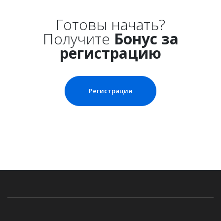
Готовы начать?
Получите
Бонус за
регистрацию
Регистрация