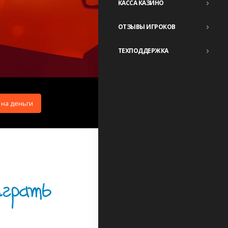
КАССА КАЗИНО
ОТЗЫВЫ ИГРОКОВ
ТЕХПОДДЕРЖКА
 на деньги
играть