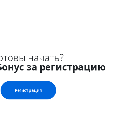
отовы начать?
Бонус за регистрацию
Регистрация