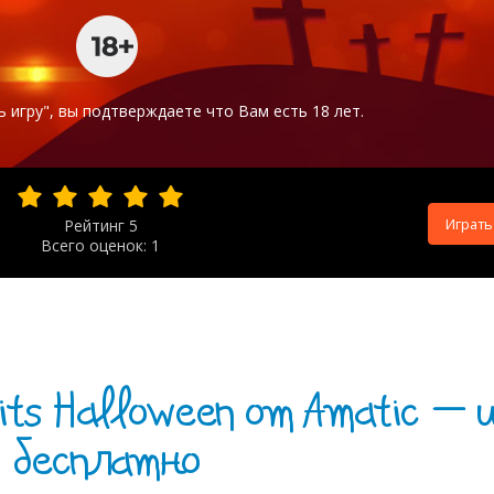
 игру", вы подтверждаете что Вам есть 18 лет.
Играть
Рейтинг
5
Всего оценок:
1
uits Halloween от Amatic — 
бесплатно