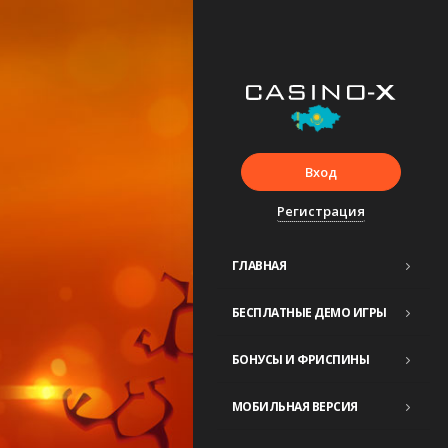
Вход
Регистрация
ГЛАВНАЯ
БЕСПЛАТНЫЕ ДЕМО ИГРЫ
БОНУСЫ И ФРИСПИНЫ
МОБИЛЬНАЯ ВЕРСИЯ