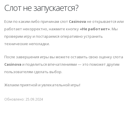
Слот не запускается?
Если по каким-либо причинам слот
Casinova
не открывается или
работает некорректно, нажмите кнопку
«Не работает»
. Мы
проверим игру и постараемся оперативно устранить
технические неполадки.
После завершения игры вы можете оставить свою оценку слота
Casinova
и поделиться впечатлениями — это поможет другим
пользователям сделать выбор.
Желаем приятной и увлекательной игры!
Обновлено:
25.09.2024