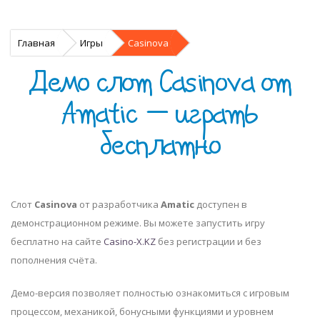
Главная
Игры
Casinova
Демо слот Casinova от
Amatic — играть
бесплатно
Слот
Casinova
от разработчика
Amatic
доступен в
демонстрационном режиме. Вы можете запустить игру
бесплатно на сайте
Casino-X.KZ
без регистрации и без
пополнения счёта.
Демо-версия позволяет полностью ознакомиться с игровым
процессом, механикой, бонусными функциями и уровнем