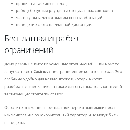
правила и таблицу выплат;
работу бонусных раундов и специальных символов;
частоту выпадения выигрышных комбинаций;
поведение слота на длинной дистанции.
Бесплатная игра без
ограничений
Демо-режим не имеет временных ограничений — вы можете
запускать слот
Casinova
неограниченное количество раз. Это
особенно удобно для новых игроков, которые хотят
разобраться в механике, а также для опытных пользователей,
тестирующих стратегии ставок.
Обратите внимание: в бесплатной версии выигрыши носят
исключительно ознакомительный характер и не могут быть
выведены.