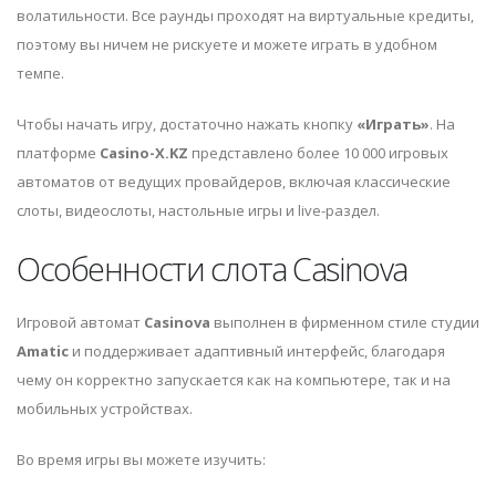
волатильности. Все раунды проходят на виртуальные кредиты,
поэтому вы ничем не рискуете и можете играть в удобном
темпе.
Чтобы начать игру, достаточно нажать кнопку
«Играть»
. На
платформе
Casino-X.KZ
представлено более 10 000 игровых
автоматов от ведущих провайдеров, включая классические
слоты, видеослоты, настольные игры и live-раздел.
Особенности слота Casinova
Игровой автомат
Casinova
выполнен в фирменном стиле студии
Amatic
и поддерживает адаптивный интерфейс, благодаря
чему он корректно запускается как на компьютере, так и на
мобильных устройствах.
Во время игры вы можете изучить: