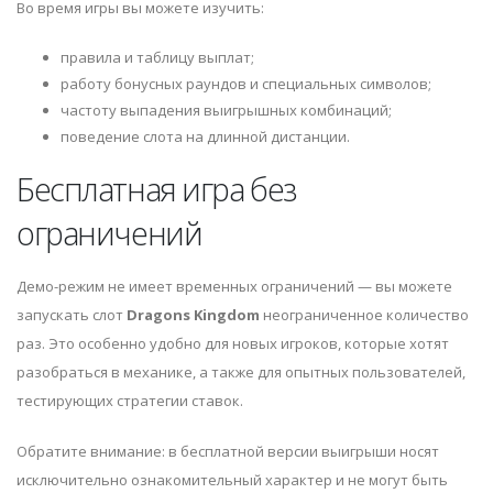
Во время игры вы можете изучить:
правила и таблицу выплат;
работу бонусных раундов и специальных символов;
частоту выпадения выигрышных комбинаций;
поведение слота на длинной дистанции.
Бесплатная игра без
ограничений
Демо-режим не имеет временных ограничений — вы можете
запускать слот
Dragons Kingdom
неограниченное количество
раз. Это особенно удобно для новых игроков, которые хотят
разобраться в механике, а также для опытных пользователей,
тестирующих стратегии ставок.
Обратите внимание: в бесплатной версии выигрыши носят
исключительно ознакомительный характер и не могут быть