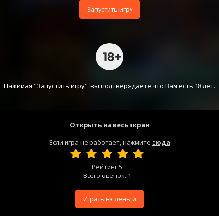
Запустить игру
Нажимая "Запустить игру", вы подтверждаете что Вам есть 18 лет.
Открыть на весь экран
Если игра не работает, нажмите
сюда
Рейтинг
5
Всего оценок:
1
Играть на деньги