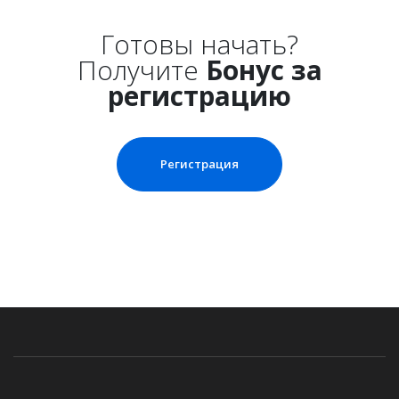
Готовы начать?
Получите
Бонус за
регистрацию
Регистрация