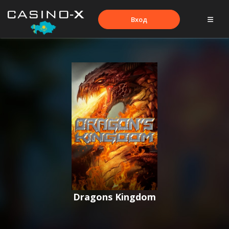
Вход
Dragons Kingdom