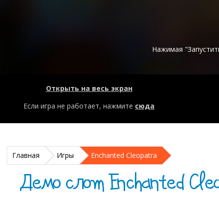
Нажимая "Запустить
Открыть на весь экран
Если игра не работает, нажмите
сюда
Главная
Игры
Enchanted Cleopatra
Демо слот Enchanted Cle