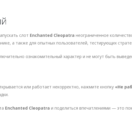
ий
апускать слот
Enchanted Cleopatra
неограниченное количество
анике, а также для опытных пользователей, тестирующих страте
ключительно ознакомительный характер и не могут быть выведе
ткрывается или работает некорректно, нажмите кнопку
«Не ра
дки.
ота
Enchanted Cleopatra
и поделиться впечатлениями — это по