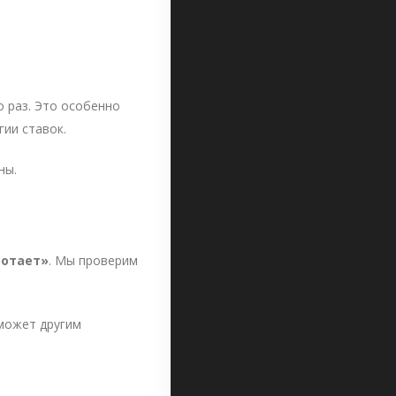
 раз. Это особенно
гии ставок.
ны.
ботает»
. Мы проверим
может другим