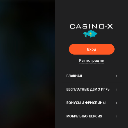
Вход
Регистрация
ГЛАВНАЯ
БЕСПЛАТНЫЕ ДЕМО ИГРЫ
БОНУСЫ И ФРИСПИНЫ
МОБИЛЬНАЯ ВЕРСИЯ