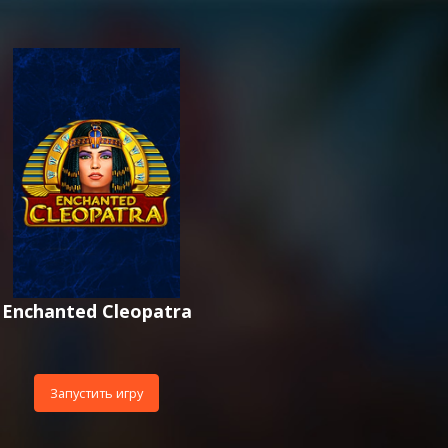
Enchanted Cleopatra
Запустить игру