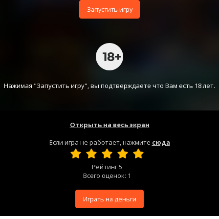
Запустить игру
Нажимая "Запустить игру", вы подтверждаете что Вам есть 18 лет.
Открыть на весь экран
Если игра не работает, нажмите
сюда
Рейтинг
5
Всего оценок:
1
Играть на деньги