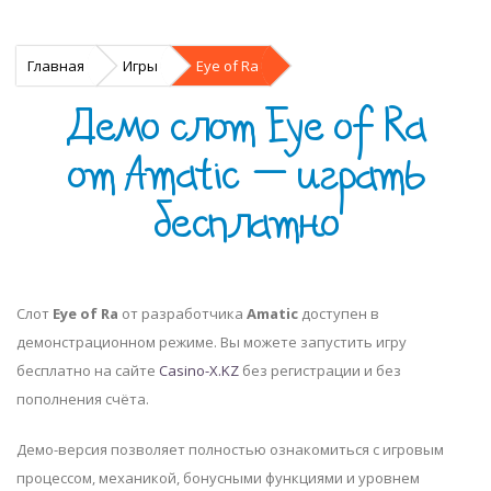
Главная
Игры
Eye of Ra
Демо слот Eye of Ra
от Amatic — играть
бесплатно
Слот
Eye of Ra
от разработчика
Amatic
доступен в
демонстрационном режиме. Вы можете запустить игру
бесплатно на сайте
Casino-X.KZ
без регистрации и без
пополнения счёта.
Демо-версия позволяет полностью ознакомиться с игровым
процессом, механикой, бонусными функциями и уровнем