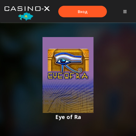
Вход
Eye of Ra