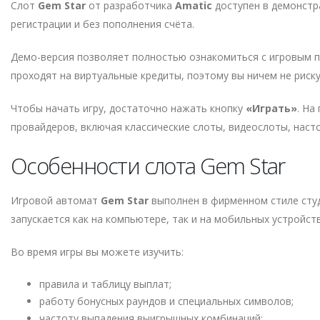
Слот
Gem Star
от разработчика
Amatic
доступен в демонстр
регистрации и без пополнения счёта.
Демо-версия позволяет полностью ознакомиться с игровым п
проходят на виртуальные кредиты, поэтому вы ничем не риск
Чтобы начать игру, достаточно нажать кнопку
«Играть»
. На
провайдеров, включая классические слоты, видеослоты, настол
Особенности слота Gem Star
Игровой автомат
Gem Star
выполнен в фирменном стиле сту
запускается как на компьютере, так и на мобильных устройств
Во время игры вы можете изучить:
правила и таблицу выплат;
работу бонусных раундов и специальных символов;
частоту выпадения выигрышных комбинаций;