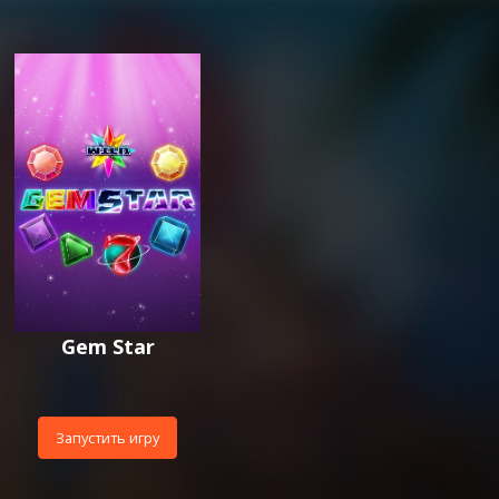
Gem Star
Запустить игру