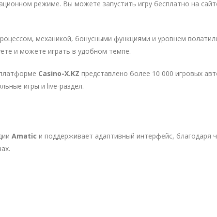
ационном режиме. Вы можете запустить игру бесплатно на сай
роцессом, механикой, бонусными функциями и уровнем волатиль
уете и можете играть в удобном темпе.
 платформе
Casino-X.KZ
представлено более 10 000 игровых ав
ьные игры и live-раздел.
дии
Amatic
и поддерживает адаптивный интерфейс, благодаря ч
ах.