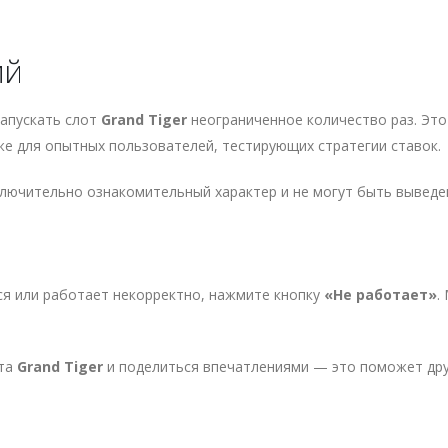
ий
апускать слот
Grand Tiger
неограниченное количество раз. Это
кже для опытных пользователей, тестирующих стратегии ставок.
ключительно ознакомительный характер и не могут быть выведе
я или работает некорректно, нажмите кнопку
«Не работает»
.
ота
Grand Tiger
и поделиться впечатлениями — это поможет др