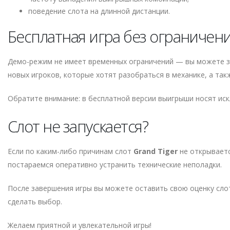
поведение слота на длинной дистанции.
Бесплатная игра без ограничен
Демо-режим не имеет временных ограничений — вы можете з
новых игроков, которые хотят разобраться в механике, а та
Обратите внимание: в бесплатной версии выигрыши носят ис
Слот не запускается?
Если по каким-либо причинам слот
Grand Tiger
не открываетс
постараемся оперативно устранить технические неполадки.
После завершения игры вы можете оставить свою оценку сл
сделать выбор.
Желаем приятной и увлекательной игры!