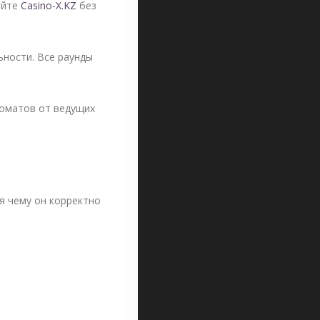
айте
Casino-X.KZ
без
ности. Все раунды
томатов от ведущих
я чему он корректно