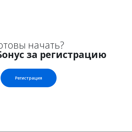
отовы начать?
Бонус за регистрацию
Регистрация