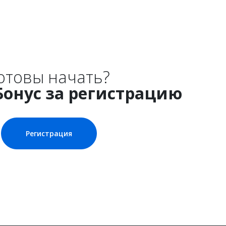
отовы начать?
Бонус за регистрацию
Регистрация