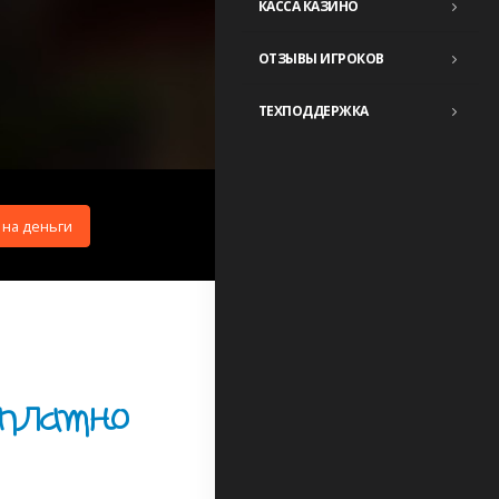
КАССА КАЗИНО
ОТЗЫВЫ ИГРОКОВ
ТЕХПОДДЕРЖКА
 на деньги
сплатно