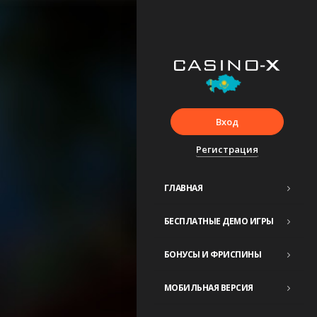
Вход
Регистрация
ГЛАВНАЯ
БЕСПЛАТНЫЕ ДЕМО ИГРЫ
БОНУСЫ И ФРИСПИНЫ
МОБИЛЬНАЯ ВЕРСИЯ