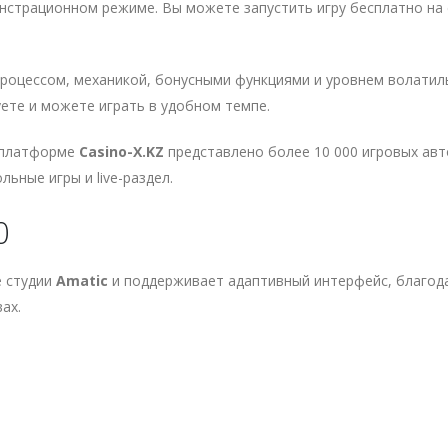
нстрационном режиме. Вы можете запустить игру бесплатно на
роцессом, механикой, бонусными функциями и уровнем волатиль
уете и можете играть в удобном темпе.
 платформе
Casino-X.KZ
представлено более 10 000 игровых ав
ьные игры и live-раздел.
0
 студии
Amatic
и поддерживает адаптивный интерфейс, благода
ах.