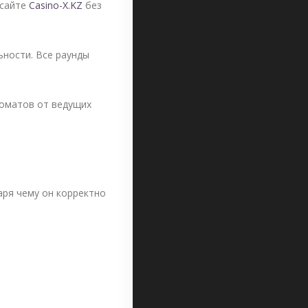
 сайте
Casino-X.KZ
без
ности. Все раунды
томатов от ведущих
ря чему он корректно