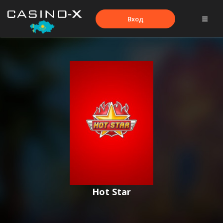
Вход
Hot Star