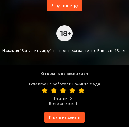
Запустить игру
Нажимая "Запустить игру", вы подтверждаете что Вам есть 18 лет.
Открыть на весь экран
Если игра не работает, нажмите
сюда
Рейтинг
5
Всего оценок:
1
Играть на деньги