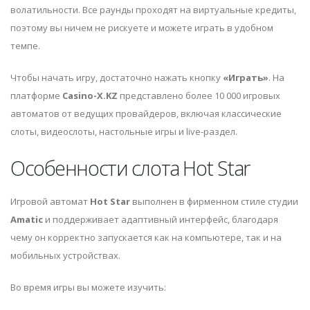
волатильности. Все раунды проходят на виртуальные кредиты,
поэтому вы ничем не рискуете и можете играть в удобном
темпе.
Чтобы начать игру, достаточно нажать кнопку
«Играть»
. На
платформе
Casino-X.KZ
представлено более 10 000 игровых
автоматов от ведущих провайдеров, включая классические
слоты, видеослоты, настольные игры и live-раздел.
Особенности слота Hot Star
Игровой автомат
Hot Star
выполнен в фирменном стиле студии
Amatic
и поддерживает адаптивный интерфейс, благодаря
чему он корректно запускается как на компьютере, так и на
мобильных устройствах.
Во время игры вы можете изучить: