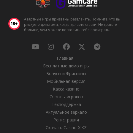
Азартные игры призваны развлекать. Помните, что вы
рискуете деньгами, когда делаете ставки. Не тратьте
больше, чем можете позволить себе проиграть.
Главная
Бесплатные демо игры
Бонусы и Фриспины
Мобильная версия
Касса казино
Отзывы игроков
Техподдержка
Актуальное зеркало
Регистрация
Скачать Casino-X.KZ