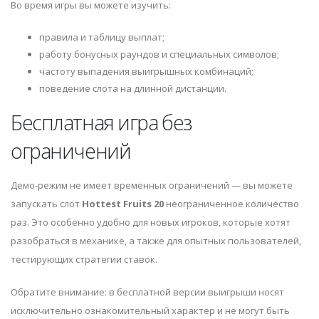
Во время игры вы можете изучить:
правила и таблицу выплат;
работу бонусных раундов и специальных символов;
частоту выпадения выигрышных комбинаций;
поведение слота на длинной дистанции.
Бесплатная игра без
ограничений
Демо-режим не имеет временных ограничений — вы можете
запускать слот
Hottest Fruits 20
неограниченное количество
раз. Это особенно удобно для новых игроков, которые хотят
разобраться в механике, а также для опытных пользователей,
тестирующих стратегии ставок.
Обратите внимание: в бесплатной версии выигрыши носят
исключительно ознакомительный характер и не могут быть