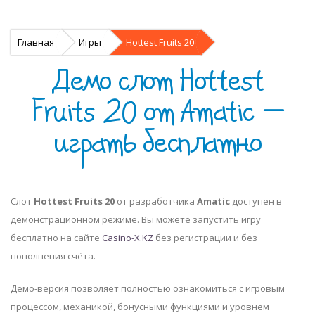
Главная
Игры
Hottest Fruits 20
Демо слот Hottest
Fruits 20 от Amatic —
играть бесплатно
Слот
Hottest Fruits 20
от разработчика
Amatic
доступен в
демонстрационном режиме. Вы можете запустить игру
бесплатно на сайте
Casino-X.KZ
без регистрации и без
пополнения счёта.
Демо-версия позволяет полностью ознакомиться с игровым
процессом, механикой, бонусными функциями и уровнем