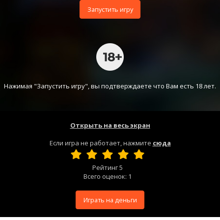
Запустить игру
Нажимая "Запустить игру", вы подтверждаете что Вам есть 18 лет.
Открыть на весь экран
Если игра не работает, нажмите
сюда
Рейтинг
5
Всего оценок:
1
Играть на деньги