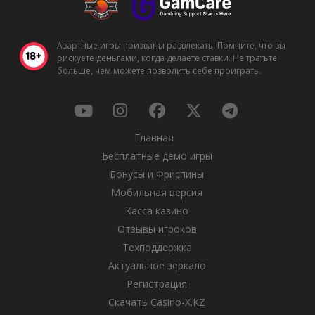
Азартные игры призваны развлекать. Помните, что вы
рискуете деньгами, когда делаете ставки. Не тратьте
больше, чем можете позволить себе проиграть.
Главная
Бесплатные демо игры
Бонусы и Фриспины
Мобильная версия
Касса казино
Отзывы игроков
Техподдержка
Актуальное зеркало
Регистрация
Скачать Casino-X.KZ