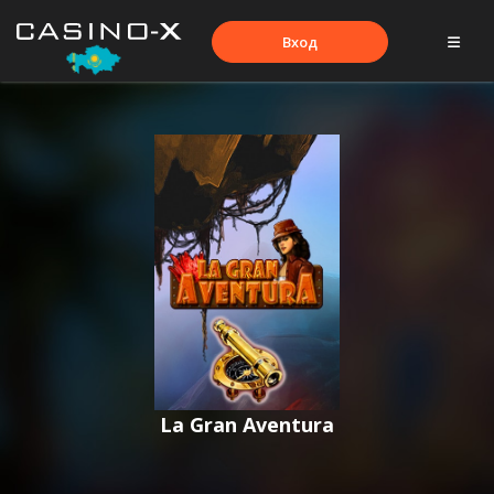
Вход
La Gran Aventura