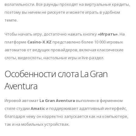
волатильности. Все раунды проходят на виртуальные кредиты,
поэтому вы ничем не рискуете и можете играть в удобном
темпе.
Чтобы начать игру, достаточно нажать кнопку
«Играть»
. На
платформе
Casino-X.KZ
представлено более 10 000 игровых
автоматов от ведущих провайдеров, включая классические
слоты, видеослоты, настольные игры и live-раздел.
Особенности слота La Gran
Aventura
Игровой автомат
La Gran Aventura
выполнен в фирменном
стиле студии
Amatic
и поддерживает адаптивный интерфейс,
благодаря чему он корректно запускается как на компьютере,
так и на мобильных устройствах.