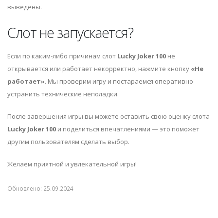
выведены.
Слот не запускается?
Если по каким-либо причинам слот
Lucky Joker 100
не
открывается или работает некорректно, нажмите кнопку
«Не
работает»
. Мы проверим игру и постараемся оперативно
устранить технические неполадки.
После завершения игры вы можете оставить свою оценку слота
Lucky Joker 100
и поделиться впечатлениями — это поможет
другим пользователям сделать выбор.
Желаем приятной и увлекательной игры!
Обновлено:
25.09.2024