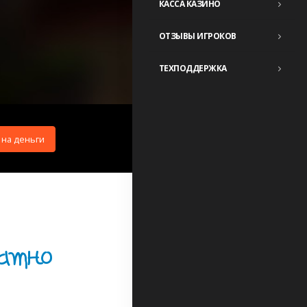
КАССА КАЗИНО
ОТЗЫВЫ ИГРОКОВ
ТЕХПОДДЕРЖКА
 на деньги
латно