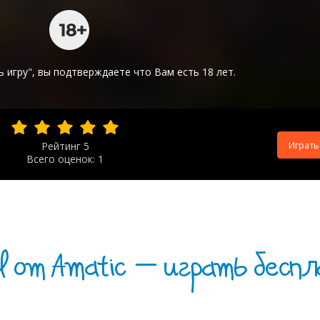
 игру", вы подтверждаете что Вам есть 18 лет.
Играть
Рейтинг
5
Всего оценок:
1
ol от Amatic — играть бесп