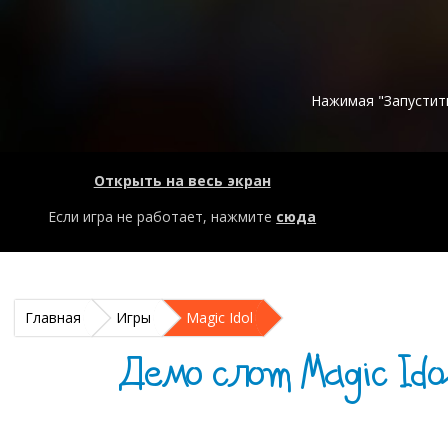
Нажимая "Запустить
Открыть на весь экран
Если игра не работает, нажмите
сюда
Главная
Игры
Magic Idol
Демо слот Magic Id