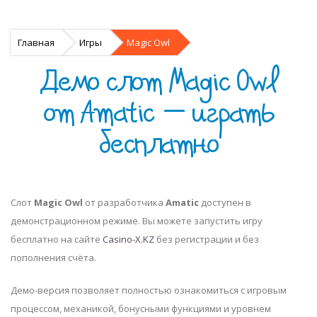
Главная
Игры
Magic Owl
Демо слот Magic Owl
от Amatic — играть
бесплатно
Слот
Magic Owl
от разработчика
Amatic
доступен в
демонстрационном режиме. Вы можете запустить игру
бесплатно на сайте
Casino-X.KZ
без регистрации и без
пополнения счёта.
Демо-версия позволяет полностью ознакомиться с игровым
процессом, механикой, бонусными функциями и уровнем