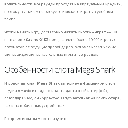
волатильности. Все раунды проходят на виртуальные кредиты,
поэтому вы ничем не рискуете и можете играть в удобном
темпе.
Чтобы начать игру, достаточно нажать кнопку
«Играть»
. На
платформе
Casino-X.KZ
представлено более 10 000 игровых
автоматов от ведущих провайдеров, включая классические
слоты, видеослоты, настольные игры и live-раздел.
Особенности слота Mega Shark
Игровой автомат
Mega Shark
выполнен в фирменном стиле
студии
Amatic
и поддерживает адаптивный интерфейс,
благодаря чему он корректно запускается как на компьютере,
так и на мобильных устройствах.
Во время игры вы можете изучить: