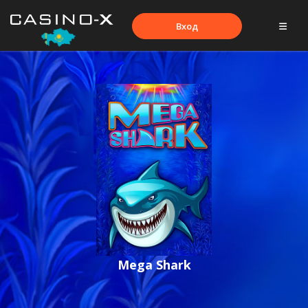
Вход
Mega Shark