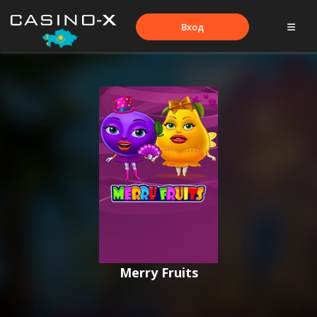
Вход
Merry Fruits