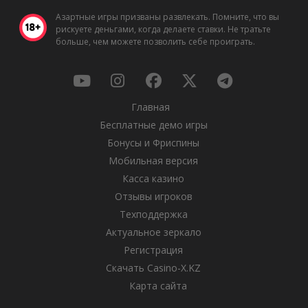
Азартные игры призваны развлекать. Помните, что вы
рискуете деньгами, когда делаете ставки. Не тратьте
больше, чем можете позволить себе проиграть.
Главная
Бесплатные демо игры
Бонусы и Фриспины
Мобильная версия
Касса казино
Отзывы игроков
Техподдержка
Актуальное зеркало
Регистрация
Скачать Casino-X.KZ
Карта сайта