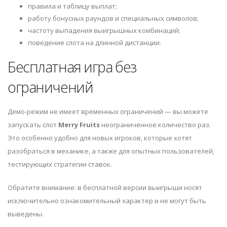
правила и таблицу выплат;
работу бонусных раундов и специальных символов;
частоту выпадения выигрышных комбинаций;
поведение слота на длинной дистанции.
Бесплатная игра без
ограничений
Демо-режим не имеет временных ограничений — вы можете
запускать слот
Merry Fruits
неограниченное количество раз.
Это особенно удобно для новых игроков, которые хотят
разобраться в механике, а также для опытных пользователей,
тестирующих стратегии ставок.
Обратите внимание: в бесплатной версии выигрыши носят
исключительно ознакомительный характер и не могут быть
выведены.