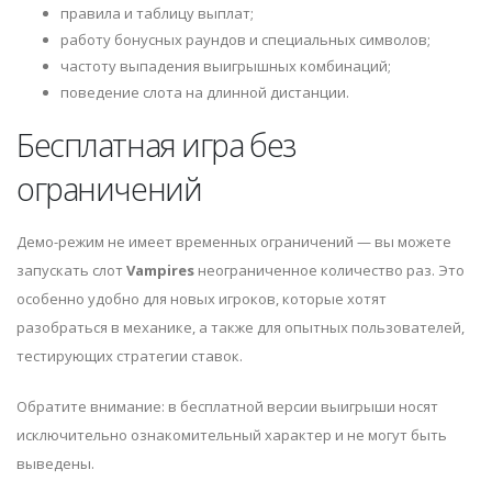
правила и таблицу выплат;
работу бонусных раундов и специальных символов;
частоту выпадения выигрышных комбинаций;
поведение слота на длинной дистанции.
Бесплатная игра без
ограничений
Демо-режим не имеет временных ограничений — вы можете
запускать слот
Vampires
неограниченное количество раз. Это
особенно удобно для новых игроков, которые хотят
разобраться в механике, а также для опытных пользователей,
тестирующих стратегии ставок.
Обратите внимание: в бесплатной версии выигрыши носят
исключительно ознакомительный характер и не могут быть
выведены.