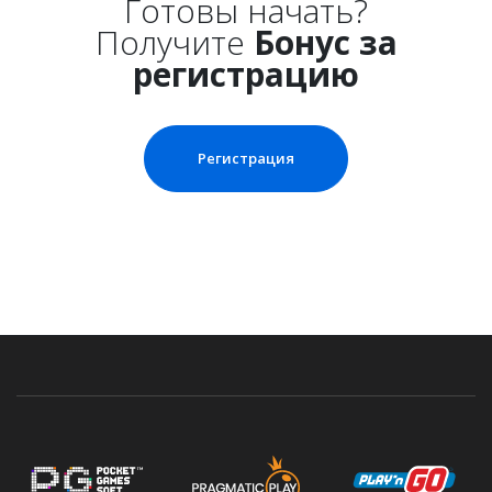
Готовы начать?
Получите
Бонус за
регистрацию
Регистрация