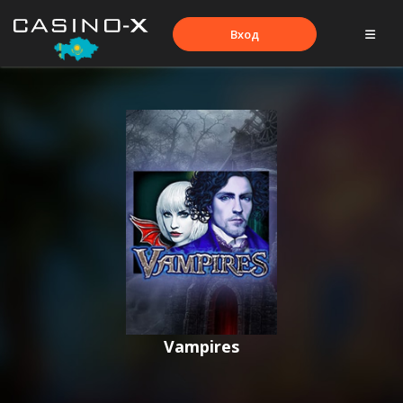
Вход
Vampires