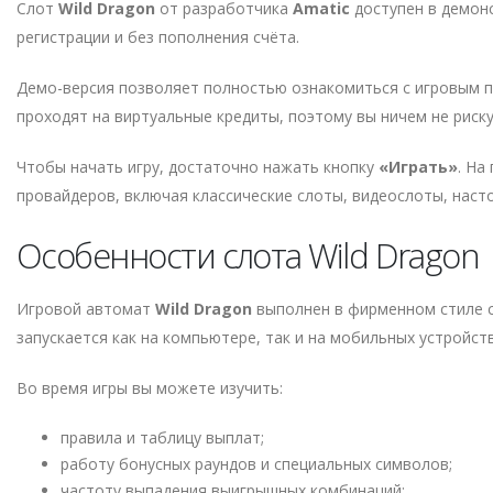
Слот
Wild Dragon
от разработчика
Amatic
доступен в демон
регистрации и без пополнения счёта.
Демо-версия позволяет полностью ознакомиться с игровым п
проходят на виртуальные кредиты, поэтому вы ничем не риск
Чтобы начать игру, достаточно нажать кнопку
«Играть»
. На
провайдеров, включая классические слоты, видеослоты, настол
Особенности слота Wild Dragon
Игровой автомат
Wild Dragon
выполнен в фирменном стиле 
запускается как на компьютере, так и на мобильных устройств
Во время игры вы можете изучить:
правила и таблицу выплат;
работу бонусных раундов и специальных символов;
частоту выпадения выигрышных комбинаций;