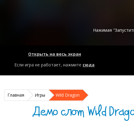
Нажимая "Запустить
Открыть на весь экран
Если игра не работает, нажмите
сюда
Главная
Игры
Wild Dragon
Демо слот Wild Drag