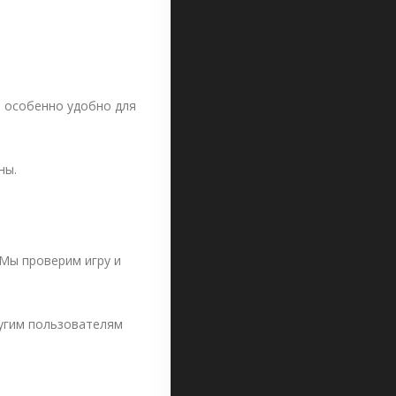
о особенно удобно для
ны.
 Мы проверим игру и
угим пользователям