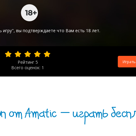
 игру", вы подтверждаете что Вам есть 18 лет.
Играть
Рейтинг
5
Всего оценок:
1
on от Amatic — играть бесп