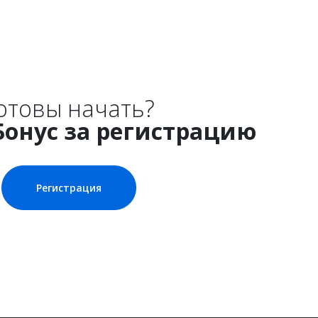
отовы начать?
Бонус за регистрацию
Регистрация