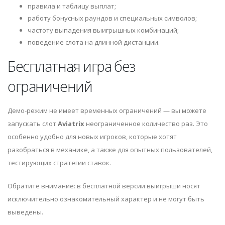
правила и таблицу выплат;
работу бонусных раундов и специальных символов;
частоту выпадения выигрышных комбинаций;
поведение слота на длинной дистанции.
Бесплатная игра без
ограничений
Демо-режим не имеет временных ограничений — вы можете
запускать слот
Aviatrix
неограниченное количество раз. Это
особенно удобно для новых игроков, которые хотят
разобраться в механике, а также для опытных пользователей,
тестирующих стратегии ставок.
Обратите внимание: в бесплатной версии выигрыши носят
исключительно ознакомительный характер и не могут быть
выведены.