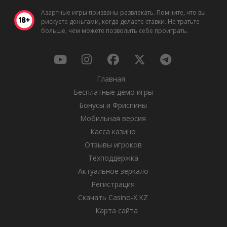
Азартные игры призваны развлекать. Помните, что вы
рискуете деньгами, когда делаете ставки. Не тратьте
больше, чем можете позволить себе проиграть.
Главная
Бесплатные демо игры
Бонусы и Фриспины
Мобильная версия
Касса казино
Отзывы игроков
Техподдержка
Актуальное зеркало
Регистрация
Скачать Casino-X.KZ
Карта сайта