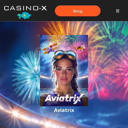
Вход
Aviatrix