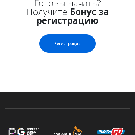
Готовы начать?
Получите
Бонус за
регистрацию
Регистрация