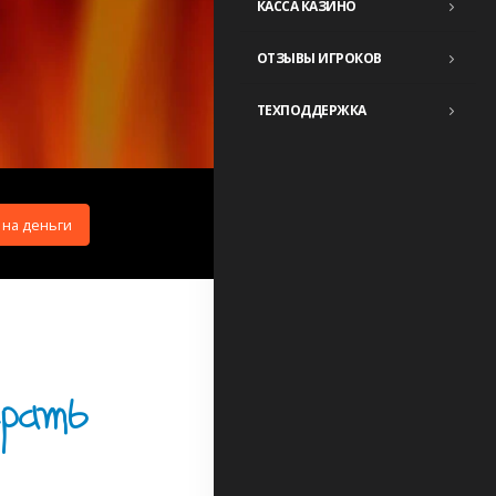
КАССА КАЗИНО
ОТЗЫВЫ ИГРОКОВ
ТЕХПОДДЕРЖКА
 на деньги
грать