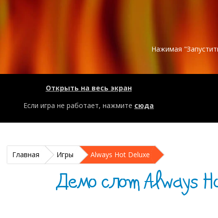
Нажимая "Запустить
Открыть на весь экран
Если игра не работает, нажмите
сюда
Главная
Игры
Always Hot Deluxe
Демо слот Always Ho