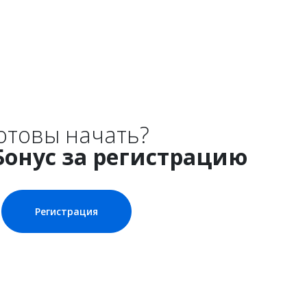
отовы начать?
Бонус за регистрацию
Регистрация