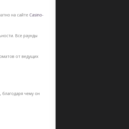
латно на сайте
Casino-
ности. Все раунды
томатов от ведущих
 благодаря чему он