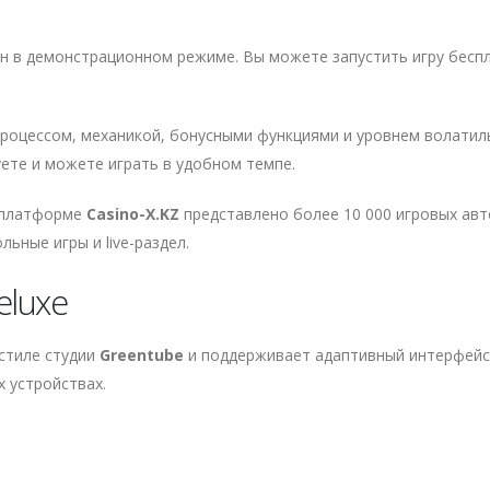
н в демонстрационном режиме. Вы можете запустить игру бесп
роцессом, механикой, бонусными функциями и уровнем волатиль
уете и можете играть в удобном темпе.
 платформе
Casino-X.KZ
представлено более 10 000 игровых ав
ьные игры и live-раздел.
eluxe
стиле студии
Greentube
и поддерживает адаптивный интерфейс,
х устройствах.