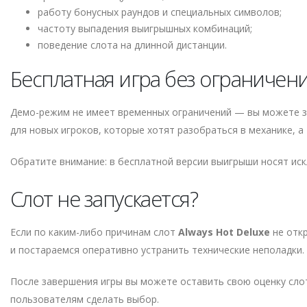
работу бонусных раундов и специальных символов;
частоту выпадения выигрышных комбинаций;
поведение слота на длинной дистанции.
Бесплатная игра без ограничен
Демо-режим не имеет временных ограничений — вы можете з
для новых игроков, которые хотят разобраться в механике, а
Обратите внимание: в бесплатной версии выигрыши носят ис
Слот не запускается?
Если по каким-либо причинам слот
Always Hot Deluxe
не отк
и постараемся оперативно устранить технические неполадки.
После завершения игры вы можете оставить свою оценку сл
пользователям сделать выбор.