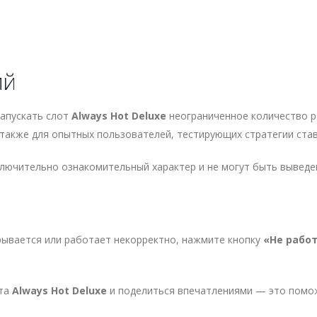
ий
апускать слот
Always Hot Deluxe
неограниченное количество р
 также для опытных пользователей, тестирующих стратегии став
ключительно ознакомительный характер и не могут быть выведе
рывается или работает некорректно, нажмите кнопку
«Не рабо
ота
Always Hot Deluxe
и поделиться впечатлениями — это помо