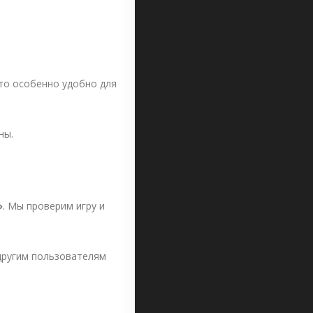
то особенно удобно для
ны.
»
. Мы проверим игру и
другим пользователям