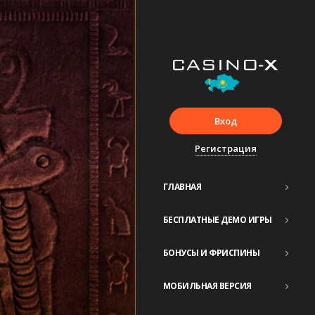
Вход
Регистрация
ГЛАВНАЯ
БЕСПЛАТНЫЕ ДЕМО ИГРЫ
БОНУСЫ И ФРИСПИНЫ
МОБИЛЬНАЯ ВЕРСИЯ