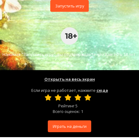
Запустить игру
Нажимая "Запустить игру", вы подтверждаете что Вам есть 18 лет.
Открыть на весь экран
Если игра не работает, нажмите
сюда
Рейтинг
5
Всего оценок:
1
Играть на деньги