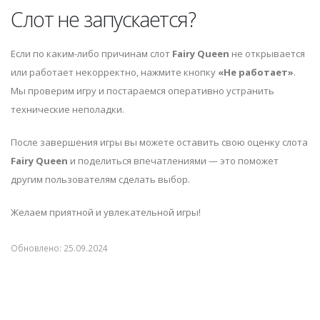
Слот не запускается?
Если по каким-либо причинам слот
Fairy Queen
не открывается
или работает некорректно, нажмите кнопку
«Не работает»
.
Мы проверим игру и постараемся оперативно устранить
технические неполадки.
После завершения игры вы можете оставить свою оценку слота
Fairy Queen
и поделиться впечатлениями — это поможет
другим пользователям сделать выбор.
Желаем приятной и увлекательной игры!
Обновлено:
25.09.2024