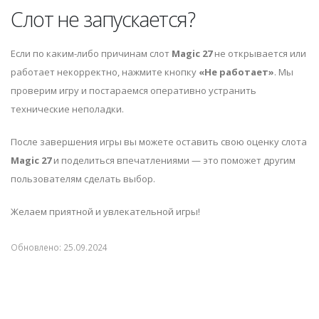
Слот не запускается?
Если по каким-либо причинам слот
Magic 27
не открывается или
работает некорректно, нажмите кнопку
«Не работает»
. Мы
проверим игру и постараемся оперативно устранить
технические неполадки.
После завершения игры вы можете оставить свою оценку слота
Magic 27
и поделиться впечатлениями — это поможет другим
пользователям сделать выбор.
Желаем приятной и увлекательной игры!
Обновлено:
25.09.2024