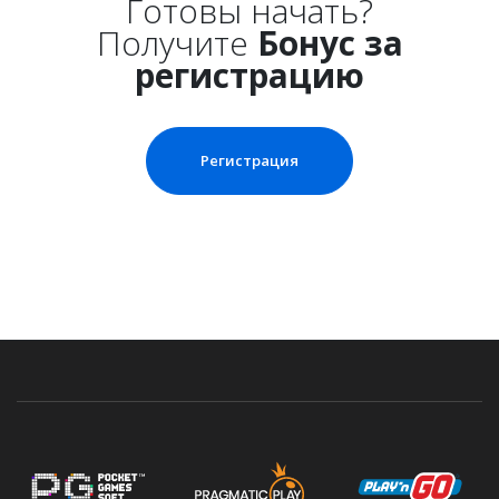
Готовы начать?
Получите
Бонус за
регистрацию
Регистрация