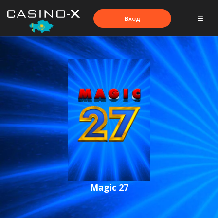
Вход
Magic 27