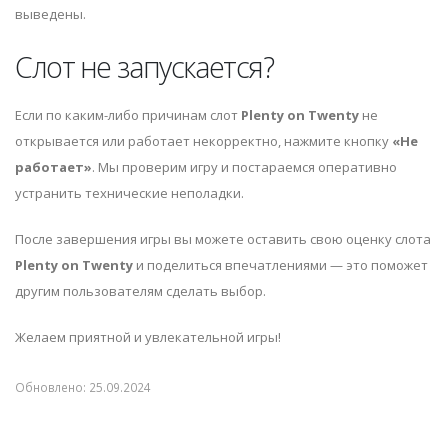
выведены.
Слот не запускается?
Если по каким-либо причинам слот
Plenty on Twenty
не
открывается или работает некорректно, нажмите кнопку
«Не
работает»
. Мы проверим игру и постараемся оперативно
устранить технические неполадки.
После завершения игры вы можете оставить свою оценку слота
Plenty on Twenty
и поделиться впечатлениями — это поможет
другим пользователям сделать выбор.
Желаем приятной и увлекательной игры!
Обновлено:
25.09.2024