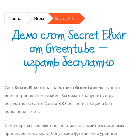
Главная
Игры
Secret Elixir
Демо слот Secret Elixir
от Greentube —
играть бесплатно
Слот
Secret Elixir
от разработчика
Greentube
доступен в
демонстрационном режиме. Вы можете запустить игру
бесплатно на сайте
Casino-X.KZ
без регистрации и без
пополнения счёта.
Демо-версия позволяет полностью ознакомиться с игровым
процессом, механикой, бонусными функциями и уровнем