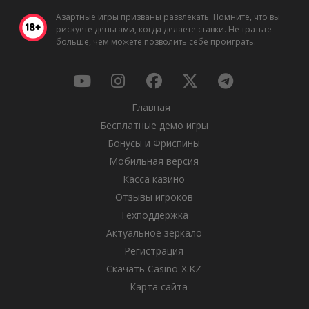
Азартные игры призваны развлекать. Помните, что вы
рискуете деньгами, когда делаете ставки. Не тратьте
больше, чем можете позволить себе проиграть.
Главная
Бесплатные демо игры
Бонусы и Фриспины
Мобильная версия
Касса казино
Отзывы игроков
Техподдержка
Актуальное зеркало
Регистрация
Скачать Casino-X.KZ
Карта сайта