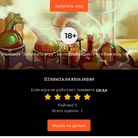
Запустить игру
Нажимая "Запустить игру", вы подтверждаете что Вам есть 18 лет.
Открыть на весь экран
Если игра не работает, нажмите
сюда
Рейтинг
5
Всего оценок:
1
Играть на деньги