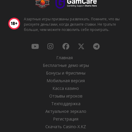
Азартные игры призваны развлекать. Помните, что вы
рискуете деньгами, когда делаете ставки. Не тратьте
больше, чем можете позволить себе проиграть.
Главная
Бесплатные демо игры
Бонусы и Фриспины
Мобильная версия
Касса казино
Отзывы игроков
Техподдержка
Актуальное зеркало
Регистрация
Скачать Casino-X.KZ