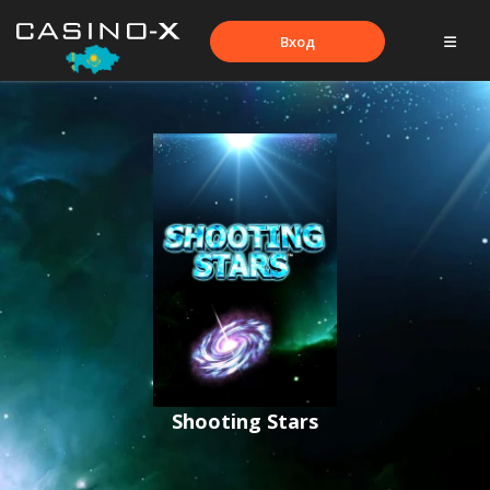
Вход
Shooting Stars