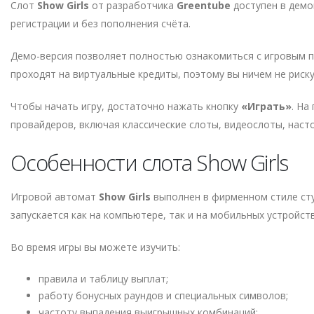
Слот
Show Girls
от разработчика
Greentube
доступен в демо
регистрации и без пополнения счёта.
Демо-версия позволяет полностью ознакомиться с игровым п
проходят на виртуальные кредиты, поэтому вы ничем не риск
Чтобы начать игру, достаточно нажать кнопку
«Играть»
. На
провайдеров, включая классические слоты, видеослоты, настол
Особенности слота Show Girls
Игровой автомат
Show Girls
выполнен в фирменном стиле ст
запускается как на компьютере, так и на мобильных устройств
Во время игры вы можете изучить:
правила и таблицу выплат;
работу бонусных раундов и специальных символов;
частоту выпадения выигрышных комбинаций;