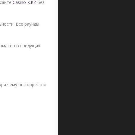
 сайте
Casino-X.KZ
без
ности. Все раунды
томатов от ведущих
ря чему он корректно