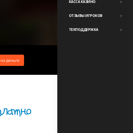
КАССА КАЗИНО
ОТЗЫВЫ ИГРОКОВ
ТЕХПОДДЕРЖКА
 на деньги
платно