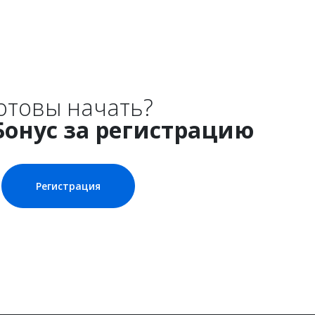
отовы начать?
Бонус за регистрацию
Регистрация