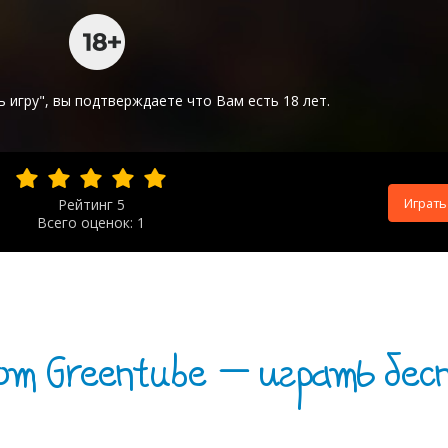
 игру", вы подтверждаете что Вам есть 18 лет.
Играть
Рейтинг
5
Всего оценок:
1
 от Greentube — играть бес