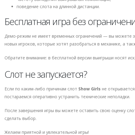
поведение слота на длинной дистанции.
Бесплатная игра без ограничен
Демо-режим не имеет временных ограничений — вы можете з
новых игроков, которые хотят разобраться в механике, а та
Обратите внимание: в бесплатной версии выигрыши носят ис
Слот не запускается?
Если по каким-либо причинам слот
Show Girls
не открывается
постараемся оперативно устранить технические неполадки.
После завершения игры вы можете оставить свою оценку сл
сделать выбор.
Желаем приятной и увлекательной игры!