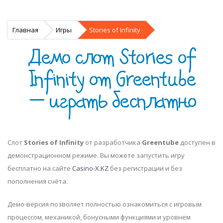
Главная
Игры
Stories of Infinity
Демо слот Stories of
Infinity от Greentube
— играть бесплатно
Слот
Stories of Infinity
от разработчика
Greentube
доступен в
демонстрационном режиме. Вы можете запустить игру
бесплатно на сайте
Casino-X.KZ
без регистрации и без
пополнения счёта.
Демо-версия позволяет полностью ознакомиться с игровым
процессом, механикой, бонусными функциями и уровнем