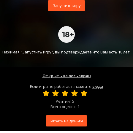
Запустить игру
Нажимая "Запустить игру", вы подтверждаете что Вам есть 18 лет.
Открыть на весь экран
Если игра не работает, нажмите
сюда
Рейтинг
5
Всего оценок:
1
Играть на деньги