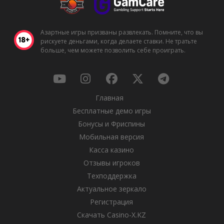
Азартные игры призваны развлекать. Помните, что вы
рискуете деньгами, когда делаете ставки. Не тратьте
больше, чем можете позволить себе проиграть.
Главная
Бесплатные демо игры
Бонусы и Фриспины
Мобильная версия
Касса казино
Отзывы игроков
Техподдержка
Актуальное зеркало
Регистрация
Скачать Casino-X.KZ