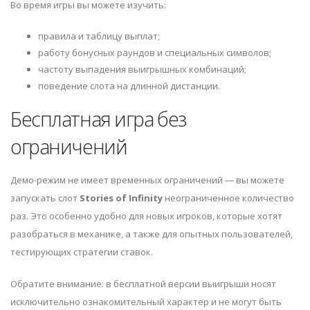
Во время игры вы можете изучить:
правила и таблицу выплат;
работу бонусных раундов и специальных символов;
частоту выпадения выигрышных комбинаций;
поведение слота на длинной дистанции.
Бесплатная игра без
ограничений
Демо-режим не имеет временных ограничений — вы можете
запускать слот
Stories of Infinity
неограниченное количество
раз. Это особенно удобно для новых игроков, которые хотят
разобраться в механике, а также для опытных пользователей,
тестирующих стратегии ставок.
Обратите внимание: в бесплатной версии выигрыши носят
исключительно ознакомительный характер и не могут быть