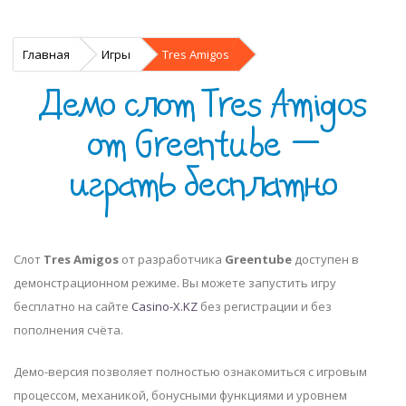
Главная
Игры
Tres Amigos
Демо слот Tres Amigos
от Greentube —
играть бесплатно
Слот
Tres Amigos
от разработчика
Greentube
доступен в
демонстрационном режиме. Вы можете запустить игру
бесплатно на сайте
Casino-X.KZ
без регистрации и без
пополнения счёта.
Демо-версия позволяет полностью ознакомиться с игровым
процессом, механикой, бонусными функциями и уровнем