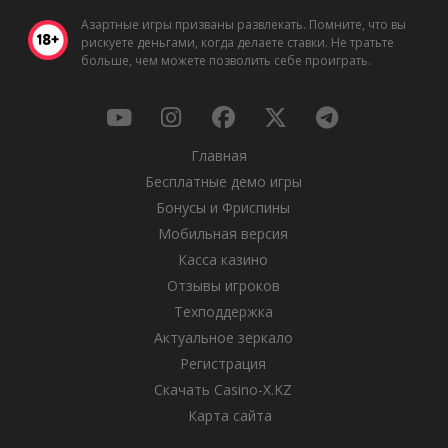
Азартные игры призваны развлекать. Помните, что вы
рискуете деньгами, когда делаете ставки. Не тратьте
больше, чем можете позволить себе проиграть.
Главная
Бесплатные демо игры
Бонусы и Фриспины
Мобильная версия
Касса казино
Отзывы игроков
Техподдержка
Актуальное зеркало
Регистрация
Скачать Casino-X.KZ
Карта сайта