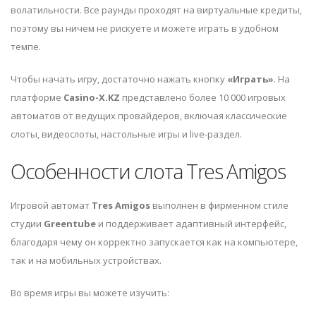
волатильности. Все раунды проходят на виртуальные кредиты,
поэтому вы ничем не рискуете и можете играть в удобном
темпе.
Чтобы начать игру, достаточно нажать кнопку
«Играть»
. На
платформе
Casino-X.KZ
представлено более 10 000 игровых
автоматов от ведущих провайдеров, включая классические
слоты, видеослоты, настольные игры и live-раздел.
Особенности слота Tres Amigos
Игровой автомат
Tres Amigos
выполнен в фирменном стиле
студии
Greentube
и поддерживает адаптивный интерфейс,
благодаря чему он корректно запускается как на компьютере,
так и на мобильных устройствах.
Во время игры вы можете изучить: