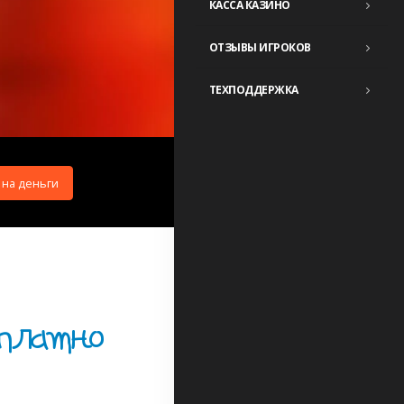
КАССА КАЗИНО
ОТЗЫВЫ ИГРОКОВ
ТЕХПОДДЕРЖКА
 на деньги
сплатно