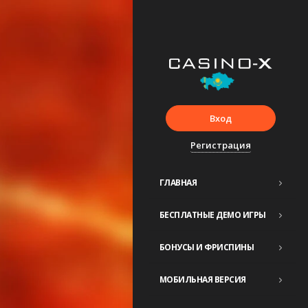
Вход
Регистрация
ГЛАВНАЯ
БЕСПЛАТНЫЕ ДЕМО ИГРЫ
БОНУСЫ И ФРИСПИНЫ
МОБИЛЬНАЯ ВЕРСИЯ