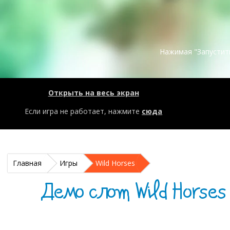
Нажимая "Запустить
Открыть на весь экран
Если игра не работает, нажмите
сюда
Главная
Игры
Wild Horses
Демо слот Wild Horses