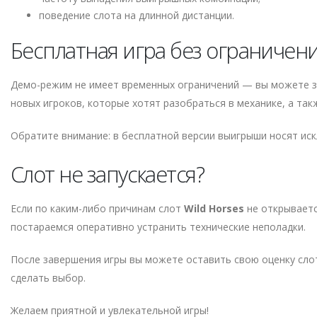
поведение слота на длинной дистанции.
Бесплатная игра без ограничен
Демо-режим не имеет временных ограничений — вы можете з
новых игроков, которые хотят разобраться в механике, а та
Обратите внимание: в бесплатной версии выигрыши носят ис
Слот не запускается?
Если по каким-либо причинам слот
Wild Horses
не открываетс
постараемся оперативно устранить технические неполадки.
После завершения игры вы можете оставить свою оценку сл
сделать выбор.
Желаем приятной и увлекательной игры!