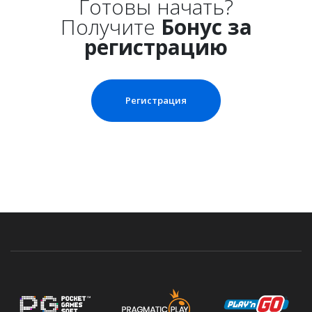
Готовы начать?
Получите
Бонус за
регистрацию
Регистрация