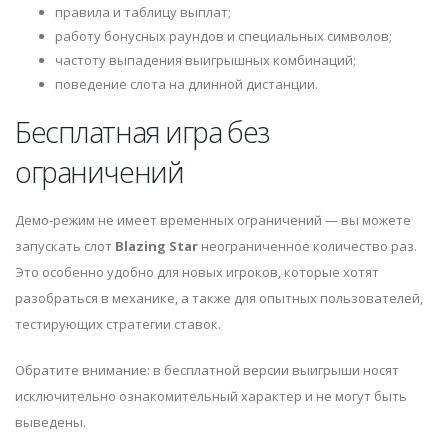
правила и таблицу выплат;
работу бонусных раундов и специальных символов;
частоту выпадения выигрышных комбинаций;
поведение слота на длинной дистанции.
Бесплатная игра без
ограничений
Демо-режим не имеет временных ограничений — вы можете
запускать слот
Blazing Star
неограниченное количество раз.
Это особенно удобно для новых игроков, которые хотят
разобраться в механике, а также для опытных пользователей,
тестирующих стратегии ставок.
Обратите внимание: в бесплатной версии выигрыши носят
исключительно ознакомительный характер и не могут быть
выведены.