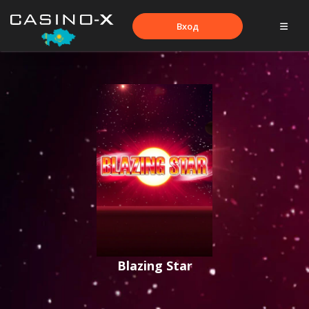
Вход
Blazing Star