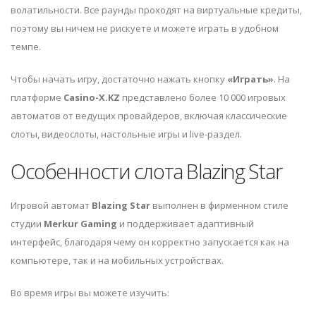
волатильности. Все раунды проходят на виртуальные кредиты,
поэтому вы ничем не рискуете и можете играть в удобном
темпе.
Чтобы начать игру, достаточно нажать кнопку
«Играть»
. На
платформе
Casino-X.KZ
представлено более 10 000 игровых
автоматов от ведущих провайдеров, включая классические
слоты, видеослоты, настольные игры и live-раздел.
Особенности слота Blazing Star
Игровой автомат
Blazing Star
выполнен в фирменном стиле
студии
Merkur Gaming
и поддерживает адаптивный
интерфейс, благодаря чему он корректно запускается как на
компьютере, так и на мобильных устройствах.
Во время игры вы можете изучить: