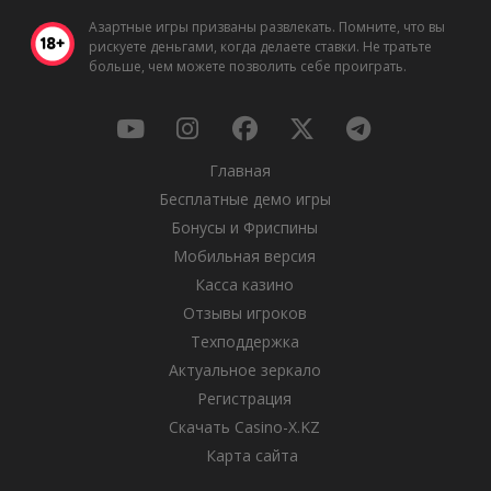
Азартные игры призваны развлекать. Помните, что вы
рискуете деньгами, когда делаете ставки. Не тратьте
больше, чем можете позволить себе проиграть.
Главная
Бесплатные демо игры
Бонусы и Фриспины
Мобильная версия
Касса казино
Отзывы игроков
Техподдержка
Актуальное зеркало
Регистрация
Скачать Casino-X.KZ
Карта сайта