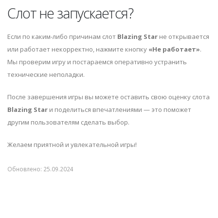
Слот не запускается?
Если по каким-либо причинам слот
Blazing Star
не открывается
или работает некорректно, нажмите кнопку
«Не работает»
.
Мы проверим игру и постараемся оперативно устранить
технические неполадки.
После завершения игры вы можете оставить свою оценку слота
Blazing Star
и поделиться впечатлениями — это поможет
другим пользователям сделать выбор.
Желаем приятной и увлекательной игры!
Обновлено:
25.09.2024