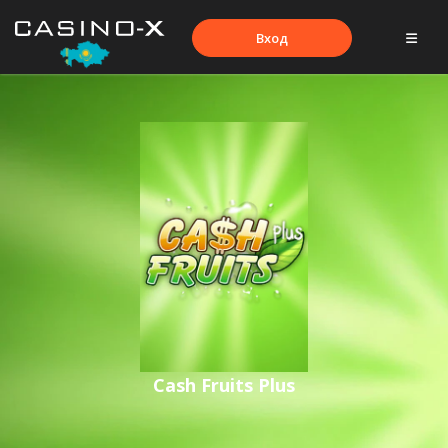
Вход
Cash Fruits Plus