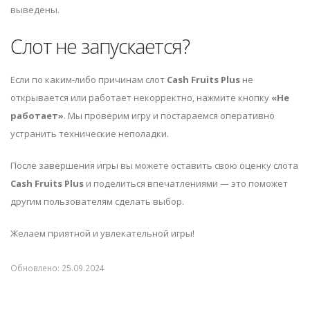
выведены.
Слот не запускается?
Если по каким-либо причинам слот
Cash Fruits Plus
не
открывается или работает некорректно, нажмите кнопку
«Не
работает»
. Мы проверим игру и постараемся оперативно
устранить технические неполадки.
После завершения игры вы можете оставить свою оценку слота
Cash Fruits Plus
и поделиться впечатлениями — это поможет
другим пользователям сделать выбор.
Желаем приятной и увлекательной игры!
Обновлено:
25.09.2024