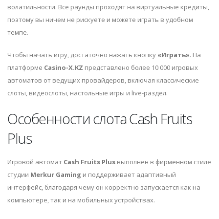
волатильности. Все раунды проходят на виртуальные кредиты,
поэтому вы ничем не рискуете и можете играть в удобном
темпе.
Чтобы начать игру, достаточно нажать кнопку
«Играть»
. На
платформе
Casino-X.KZ
представлено более 10 000 игровых
автоматов от ведущих провайдеров, включая классические
слоты, видеослоты, настольные игры и live-раздел.
Особенности слота Cash Fruits
Plus
Игровой автомат
Cash Fruits Plus
выполнен в фирменном стиле
студии
Merkur Gaming
и поддерживает адаптивный
интерфейс, благодаря чему он корректно запускается как на
компьютере, так и на мобильных устройствах.