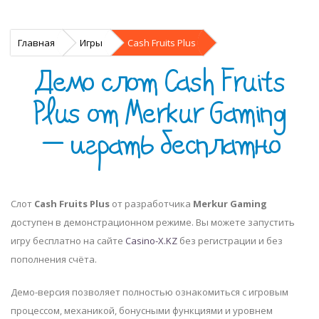
Главная
Игры
Cash Fruits Plus
Демо слот Cash Fruits
Plus от Merkur Gaming
— играть бесплатно
Слот
Cash Fruits Plus
от разработчика
Merkur Gaming
доступен в демонстрационном режиме. Вы можете запустить
игру бесплатно на сайте
Casino-X.KZ
без регистрации и без
пополнения счёта.
Демо-версия позволяет полностью ознакомиться с игровым
процессом, механикой, бонусными функциями и уровнем