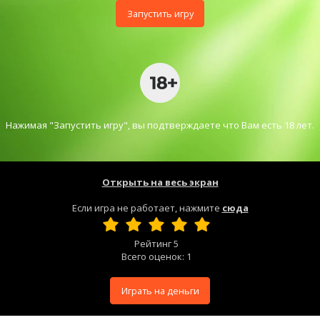
Запустить игру
Нажимая "Запустить игру", вы подтверждаете что Вам есть 18 лет.
Открыть на весь экран
Если игра не работает, нажмите
сюда
Рейтинг
5
Всего оценок:
1
Играть на деньги