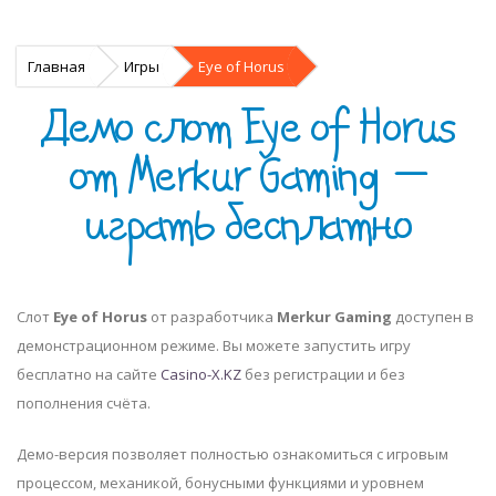
Главная
Игры
Eye of Horus
Демо слот Eye of Horus
от Merkur Gaming —
играть бесплатно
Слот
Eye of Horus
от разработчика
Merkur Gaming
доступен в
демонстрационном режиме. Вы можете запустить игру
бесплатно на сайте
Casino-X.KZ
без регистрации и без
пополнения счёта.
Демо-версия позволяет полностью ознакомиться с игровым
процессом, механикой, бонусными функциями и уровнем