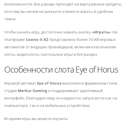
волатильности. Все раунды проходят на виртуальные кредиты,
поэтому вы ничем не рискуете и можете играть в удобном
темпе.
Чтобы начать игру, достаточно нажать кнопку
«Играть»
. На
платформе
Casino-X.KZ
представлено более 10 000 игровых
автоматов от ведущих провайдеров, включая классические
слоты, видеослоты, настольные игры и live-раздел.
Особенности слота Eye of Horus
Игровой автомат
Eye of Horus
выполнен в фирменном стиле
студии
Merkur Gaming
и поддерживает адаптивный
интерфейс, благодаря чему он корректно запускается как на
компьютере, так и на мобильных устройствах.
Во время игры вы можете изучить: