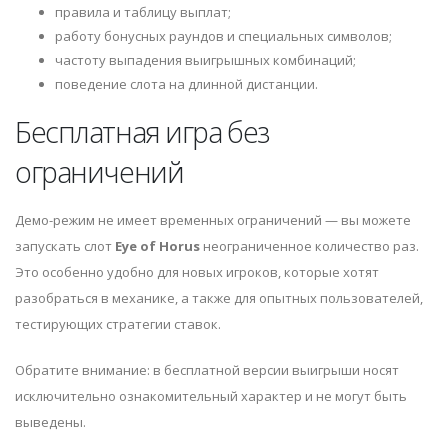
правила и таблицу выплат;
работу бонусных раундов и специальных символов;
частоту выпадения выигрышных комбинаций;
поведение слота на длинной дистанции.
Бесплатная игра без
ограничений
Демо-режим не имеет временных ограничений — вы можете
запускать слот
Eye of Horus
неограниченное количество раз.
Это особенно удобно для новых игроков, которые хотят
разобраться в механике, а также для опытных пользователей,
тестирующих стратегии ставок.
Обратите внимание: в бесплатной версии выигрыши носят
исключительно ознакомительный характер и не могут быть
выведены.