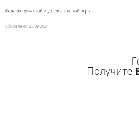
Желаем приятной и увлекательной игры!
Обновлено:
25.09.2024
Г
Получите