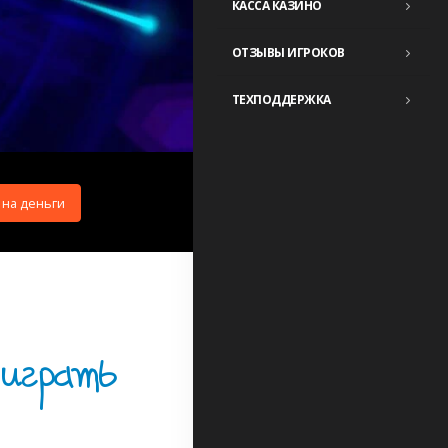
КАССА КАЗИНО
ОТЗЫВЫ ИГРОКОВ
ТЕХПОДДЕРЖКА
 на деньги
 играть