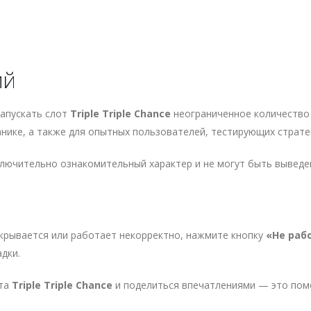
ий
апускать слот
Triple Triple Chance
неограниченное количество 
анике, а также для опытных пользователей, тестирующих страте
ключительно ознакомительный характер и не могут быть выведе
крывается или работает некорректно, нажмите кнопку
«Не раб
дки.
ота
Triple Triple Chance
и поделиться впечатлениями — это пом