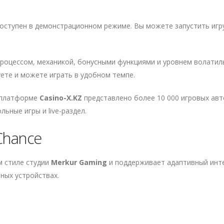
оступен в демонстрационном режиме. Вы можете запустить игру
роцессом, механикой, бонусными функциями и уровнем волатиль
уете и можете играть в удобном темпе.
 платформе
Casino-X.KZ
представлено более 10 000 игровых ав
ьные игры и live-раздел.
 Chance
 стиле студии
Merkur Gaming
и поддерживает адаптивный инте
ьных устройствах.