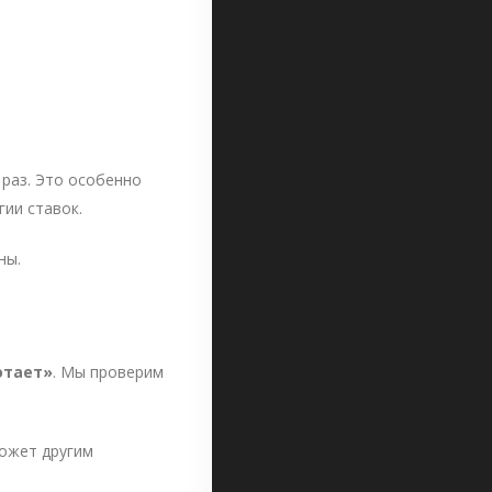
раз. Это особенно
гии ставок.
ны.
отает»
. Мы проверим
ожет другим