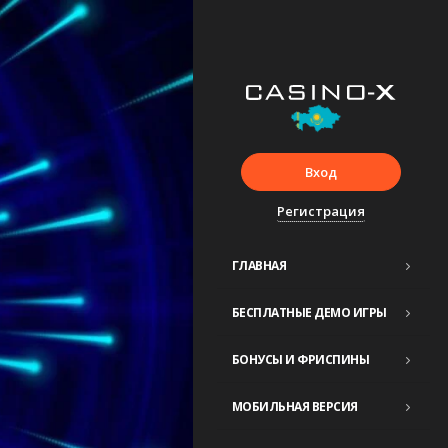
Вход
Регистрация
ГЛАВНАЯ
БЕСПЛАТНЫЕ ДЕМО ИГРЫ
БОНУСЫ И ФРИСПИНЫ
МОБИЛЬНАЯ ВЕРСИЯ