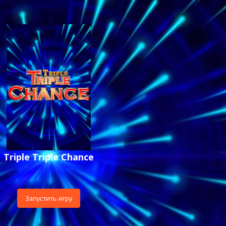
Triple Triple Chance
Запустить игру