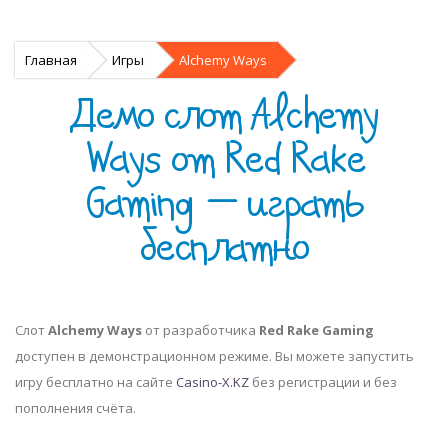
Главная
Игры
Alchemy Ways
Демо слот Alchemy
Ways от Red Rake
Gaming — играть
бесплатно
Слот
Alchemy Ways
от разработчика
Red Rake Gaming
доступен в демонстрационном режиме. Вы можете запустить
игру бесплатно на сайте
Casino-X.KZ
без регистрации и без
пополнения счёта.