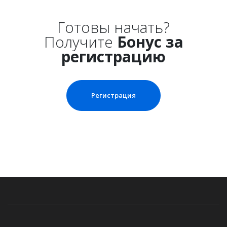
Готовы начать?
Получите
Бонус за
регистрацию
Регистрация