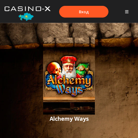
Вход
Alchemy Ways