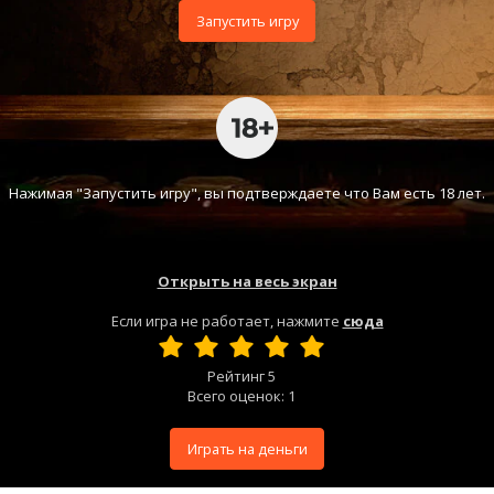
Запустить игру
Нажимая "Запустить игру", вы подтверждаете что Вам есть 18 лет.
Открыть на весь экран
Если игра не работает, нажмите
сюда
Рейтинг
5
Всего оценок:
1
Играть на деньги