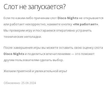
Слот не запускается?
Если по каким-либо причинам слот
Disco Nights
не открывается
или работает некорректно, нажмите кнопку
«Не работает»
.
Мы проверим игру и постараемся оперативно устранить
технические неполадки.
После завершения игры вы можете оставить свою оценку слота
Disco Nights
и поделиться впечатлениями — это поможет
другим пользователям сделать выбор.
Желаем приятной и увлекательной игры!
Обновлено:
25.09.2024