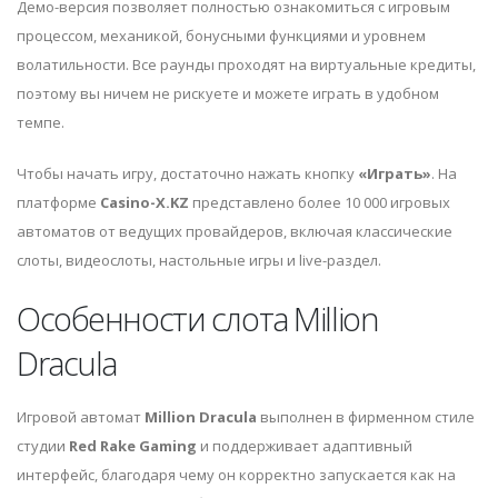
Демо-версия позволяет полностью ознакомиться с игровым
процессом, механикой, бонусными функциями и уровнем
волатильности. Все раунды проходят на виртуальные кредиты,
поэтому вы ничем не рискуете и можете играть в удобном
темпе.
Чтобы начать игру, достаточно нажать кнопку
«Играть»
. На
платформе
Casino-X.KZ
представлено более 10 000 игровых
автоматов от ведущих провайдеров, включая классические
слоты, видеослоты, настольные игры и live-раздел.
Особенности слота Million
Dracula
Игровой автомат
Million Dracula
выполнен в фирменном стиле
студии
Red Rake Gaming
и поддерживает адаптивный
интерфейс, благодаря чему он корректно запускается как на