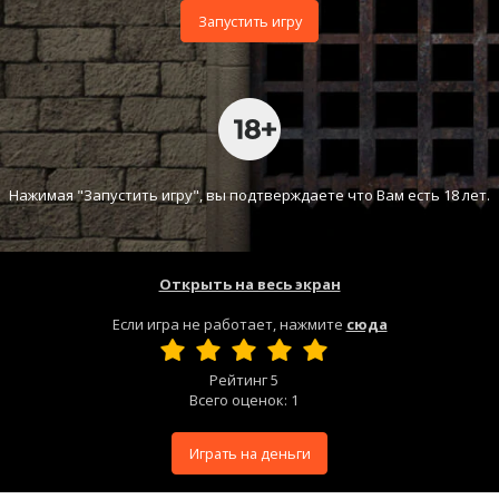
Запустить игру
Нажимая "Запустить игру", вы подтверждаете что Вам есть 18 лет.
Открыть на весь экран
Если игра не работает, нажмите
сюда
Рейтинг
5
Всего оценок:
1
Играть на деньги