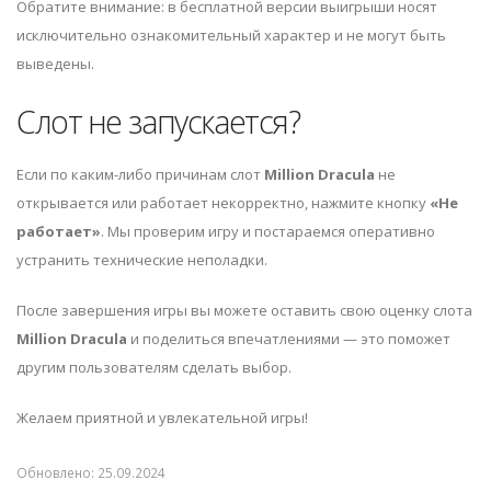
Обратите внимание: в бесплатной версии выигрыши носят
исключительно ознакомительный характер и не могут быть
выведены.
Слот не запускается?
Если по каким-либо причинам слот
Million Dracula
не
открывается или работает некорректно, нажмите кнопку
«Не
работает»
. Мы проверим игру и постараемся оперативно
устранить технические неполадки.
После завершения игры вы можете оставить свою оценку слота
Million Dracula
и поделиться впечатлениями — это поможет
другим пользователям сделать выбор.
Желаем приятной и увлекательной игры!
Обновлено:
25.09.2024