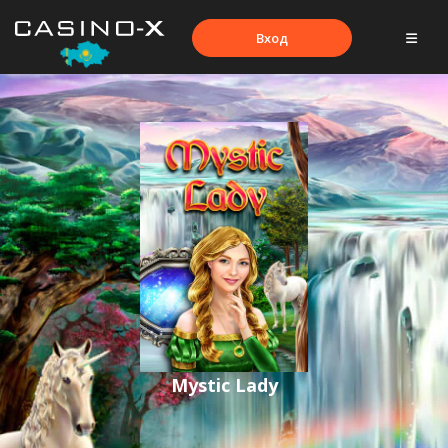
Вход
Mystic Lady