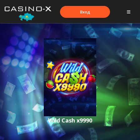
Вход
Wild Cash x9990