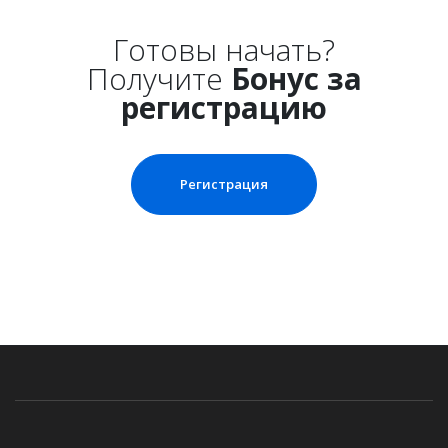
Готовы начать?
Получите
Бонус за
регистрацию
Регистрация