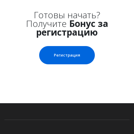
Готовы начать?
Получите
Бонус за
регистрацию
Регистрация