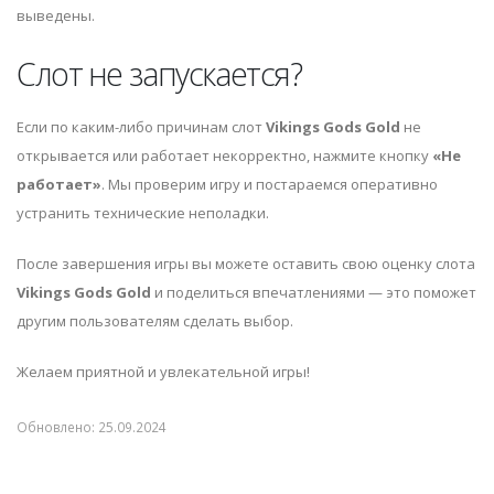
выведены.
Слот не запускается?
Если по каким-либо причинам слот
Vikings Gods Gold
не
открывается или работает некорректно, нажмите кнопку
«Не
работает»
. Мы проверим игру и постараемся оперативно
устранить технические неполадки.
После завершения игры вы можете оставить свою оценку слота
Vikings Gods Gold
и поделиться впечатлениями — это поможет
другим пользователям сделать выбор.
Желаем приятной и увлекательной игры!
Обновлено:
25.09.2024